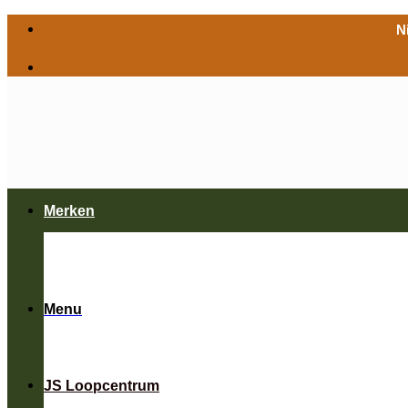
Ga
N
naar
inhoud
Merken
Menu
JS Loopcentrum