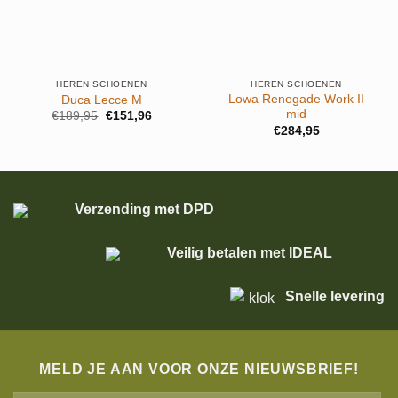
HEREN SCHOENEN
HEREN SCHOENEN
Lowa Renegade Work II
Duca Lecce M
mid
Oorspronkelijke
Huidige
€
189,95
€
151,96
prijs
prijs
€
284,95
was:
is:
€189,95.
€151,96.
Verzending met DPD
Veilig betalen met IDEAL
Snelle levering
MELD JE AAN VOOR ONZE NIEUWSBRIEF!