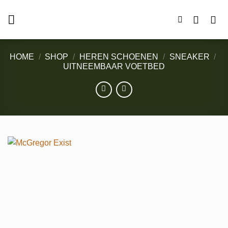
Ga
naar
inhoud
HOME
/
SHOP
/
HEREN SCHOENEN
/
SNEAKER
/
UITNEEMBAAR VOETBED