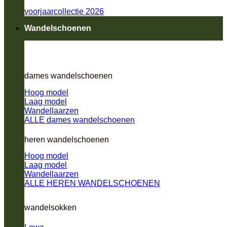
voorjaarcollectie 2026
Wandelschoenen
dames wandelschoenen
Hoog model
Laag model
Wandellaarzen
ALLE dames wandelschoenen
heren wandelschoenen
Hoog model
Laag model
Wandellaarzen
ALLE HEREN WANDELSCHOENEN
wandelsokken