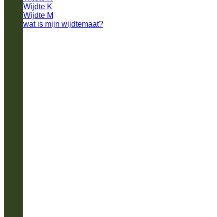
Wijdte K
Wijdte M
wat is mijn wijdtemaat?