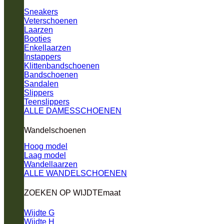
Sneakers
Veterschoenen
Laarzen
Booties
Enkellaarzen
Instappers
Klittenbandschoenen
Bandschoenen
Sandalen
Slippers
Teenslippers
ALLE DAMESSCHOENEN
Wandelschoenen
Hoog model
Laag model
Wandellaarzen
ALLE WANDELSCHOENEN
ZOEKEN OP WIJDTEmaat
Wijdte G
Wijdte H