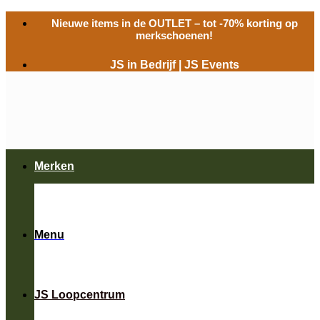
Ga
Nieuwe items in de
OUTLET
– tot -70% korting op
naar
merkschoenen!
inhoud
JS in Bedrijf
|
JS Events
Merken
Menu
JS Loopcentrum