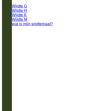
Wijdte G
Wijdte H
Wijdte K
Wijdte M
wat is mijn wijdtemaat?