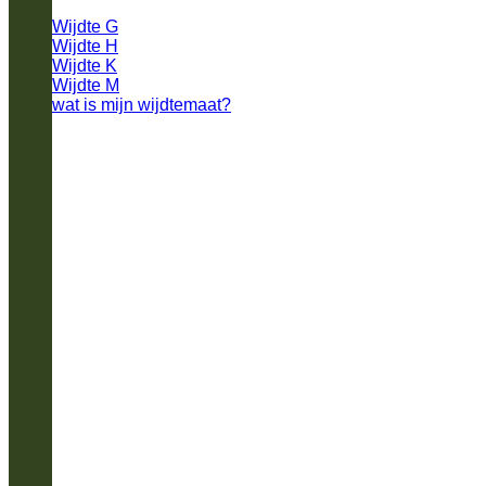
Wijdte G
Wijdte H
Wijdte K
Wijdte M
wat is mijn wijdtemaat?