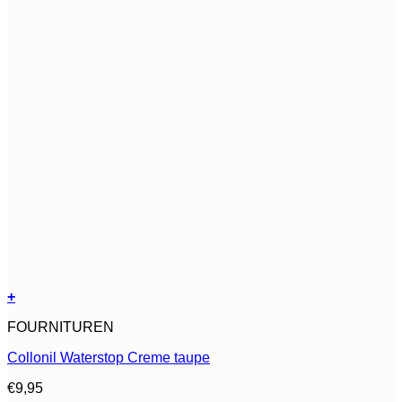
+
Dit
FOURNITUREN
product
heeft
Collonil Waterstop Creme taupe
meerdere
variaties.
€
9,95
Deze