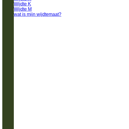
Wijdte K
Wijdte M
wat is mijn wijdtemaat?