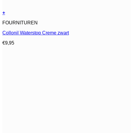
+
Dit
FOURNITUREN
product
heeft
Collonil Waterstop Creme zwart
meerdere
variaties.
€
9,95
Deze
optie
kan
gekozen
worden
op
de
productpagina