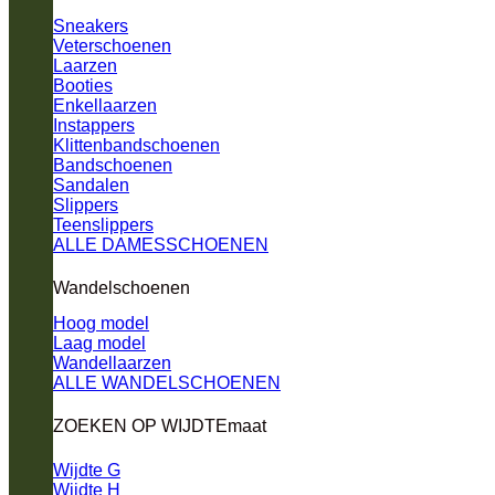
Sneakers
Veterschoenen
Laarzen
Booties
Enkellaarzen
Instappers
Klittenbandschoenen
Bandschoenen
Sandalen
Slippers
Teenslippers
ALLE DAMESSCHOENEN
Wandelschoenen
Hoog model
Laag model
Wandellaarzen
ALLE WANDELSCHOENEN
ZOEKEN OP WIJDTEmaat
Wijdte G
Wijdte H