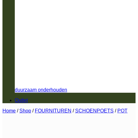
duurzaam onderhouden
Outlet
Home
/
Shop
/
FOURNITUREN
/
SCHOENPOETS
/
POT