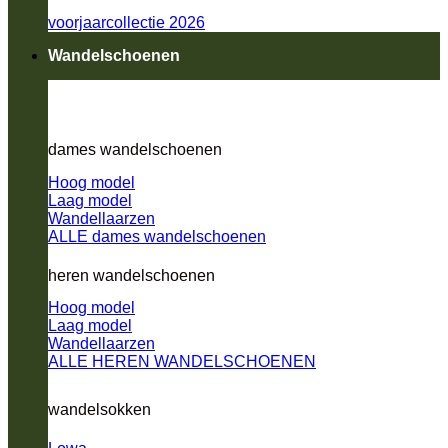
voorjaarcollectie 2026
Wandelschoenen
dames wandelschoenen
Hoog model
Laag model
Wandellaarzen
ALLE dames wandelschoenen
heren wandelschoenen
Hoog model
Laag model
Wandellaarzen
ALLE HEREN WANDELSCHOENEN
wandelsokken