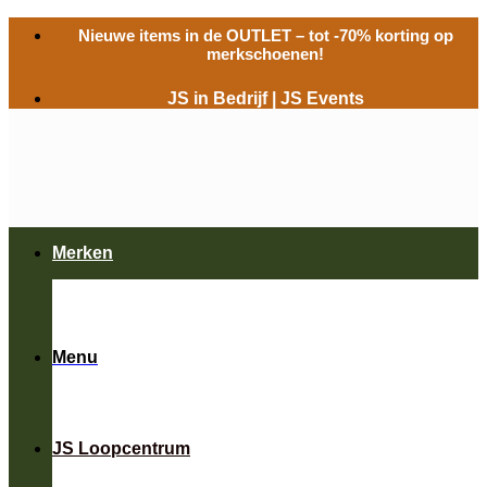
Ga
Nieuwe items in de
OUTLET
– tot -70% korting op
naar
merkschoenen!
inhoud
JS in Bedrijf
|
JS Events
Merken
Menu
JS Loopcentrum