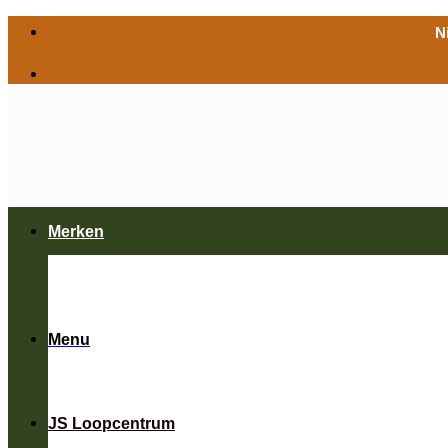
Ga
N
naar
inhoud
Merken
Menu
JS Loopcentrum