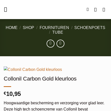
Ga
naar
inhoud
HOME
/
SHOP
/
FOURNITUREN
/
SCHOENPOETS
/
TUBE
Collonil Carbon Gold kleurloos
10,95
€
Hoogwaardige bescherming en verzorging voor glad leer.
Deze high tech schoencreme van Collonil bevat