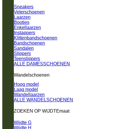
Sneakers
Veterschoenen
Laarzen
Booties
Enkellaarzen
Instappers
Klittenbandschoenen
Bandschoenen
Sandalen
Slippers
Teenslippers
ALLE DAMESSCHOENEN
Wandelschoenen
Hoog model
Laag model
Wandellaarzen
ALLE WANDELSCHOENEN
ZOEKEN OP WIJDTEmaat
Wijdte G
Wijdte H