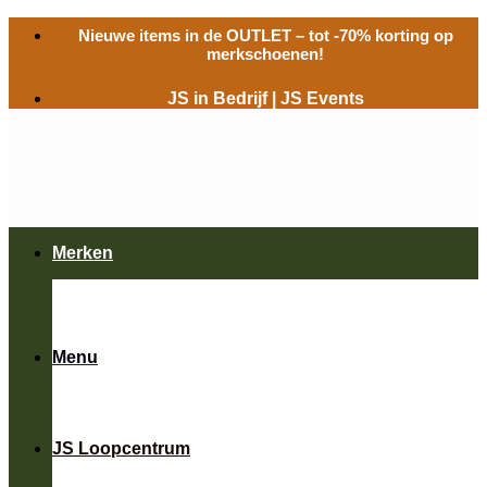
Ga
Nieuwe items in de
OUTLET
– tot -70% korting op
naar
merkschoenen!
inhoud
JS in Bedrijf
|
JS Events
Merken
Menu
JS Loopcentrum