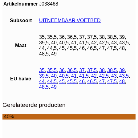
Artikelnummer
J038468
Subsoort
UITNEEMBAAR VOETBED
35, 35,5, 36, 36,5, 37, 37,5, 38, 38,5, 39,
39,5, 40, 40,5, 41, 41,5, 42, 42,5, 43, 43,5,
Maat
44, 44,5, 45, 45,5, 46, 46,5, 47, 47,5, 48,
48,5, 49
35
,
35,5
,
36
,
36,5
,
37
,
37,5
,
38
,
38,5
,
39
,
39,5
,
40
,
40,5
,
41
,
41,5
,
42
,
42,5
,
43
,
43,5
,
EU halve
44
,
44,5
,
45
,
45,5
,
46
,
46,5
,
47
,
47,5
,
48
,
48,5
,
49
Gerelateerde producten
-40%