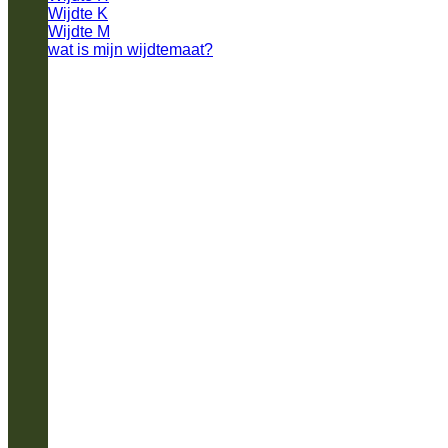
Wijdte K
Wijdte M
wat is mijn wijdtemaat?