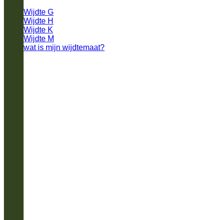
Wijdte G
Wijdte H
Wijdte K
Wijdte M
wat is mijn wijdtemaat?