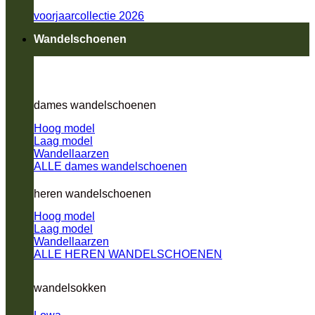
voorjaarcollectie 2026
Wandelschoenen
dames wandelschoenen
Hoog model
Laag model
Wandellaarzen
ALLE dames wandelschoenen
heren wandelschoenen
Hoog model
Laag model
Wandellaarzen
ALLE HEREN WANDELSCHOENEN
wandelsokken