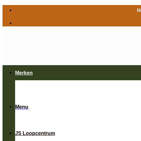
Ga
N
naar
inhoud
Merken
Menu
JS Loopcentrum