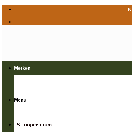
Ga
N
naar
inhoud
Merken
Menu
JS Loopcentrum