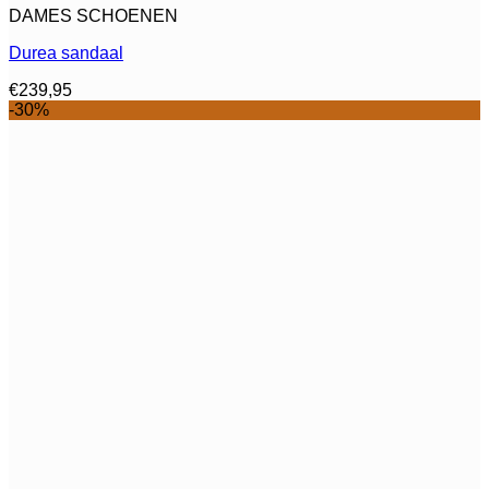
DAMES SCHOENEN
product
heeft
Durea sandaal
meerdere
variaties.
€
239,95
Deze
-30%
optie
kan
gekozen
worden
op
de
productpagina