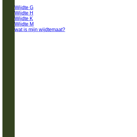
Wijdte G
Wijdte H
Wijdte K
Wijdte M
wat is mijn wijdtemaat?