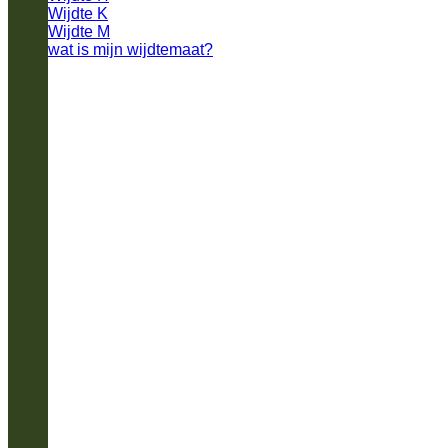
Wijdte K
Wijdte M
wat is mijn wijdtemaat?