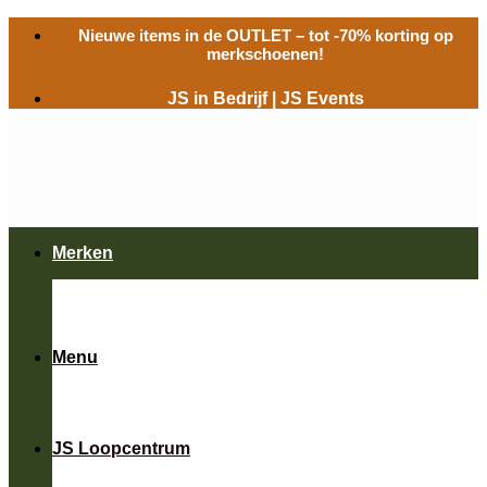
Ga
Nieuwe items in de
OUTLET
– tot -70% korting op
naar
merkschoenen!
inhoud
JS in Bedrijf
|
JS Events
Merken
Menu
JS Loopcentrum