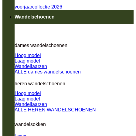
voorjaarcollectie 2026
Wandelschoenen
dames wandelschoenen
Hoog model
Laag model
Wandellaarzen
ALLE dames wandelschoenen
heren wandelschoenen
Hoog model
Laag model
Wandellaarzen
ALLE HEREN WANDELSCHOENEN
wandelsokken