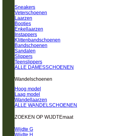
Sneakers
Veterschoenen
Laarzen
Booties
Enkellaarzen
Instappers
Klittenbandschoenen
Bandschoenen
Sandalen
Slippers
Teenslippers
ALLE DAMESSCHOENEN
Wandelschoenen
Hoog model
Laag model
Wandellaarzen
ALLE WANDELSCHOENEN
ZOEKEN OP WIJDTEmaat
Wijdte G
Wijdte H