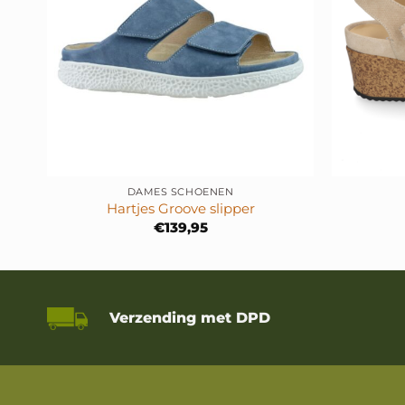
+
+
DAMES SCHOENEN
Hartjes Groove slipper
e
e
€
139,95
.
Verzending met DPD