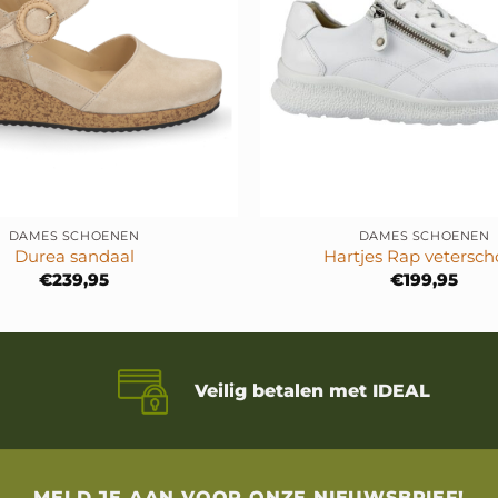
+
DAMES SCHOENEN
DAMES SCHOENEN
Durea sandaal
Hartjes Rap vetersc
€
239,95
€
199,95
Veilig betalen met IDEAL
MELD JE AAN VOOR ONZE NIEUWSBRIEF!