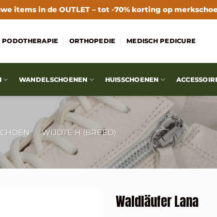
we items in de
OUTLET
– tot -70% korting op merkscho
PODOTHERAPIE
ORTHOPEDIE
MEDISCH PEDICURE
N
WANDELSCHOENEN
HUISSCHOENEN
ACCESSOIR
SCHOEN
/
WIJDTE H (BREED)
Waldläufer Lana