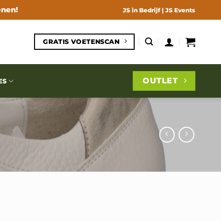
enen!
JS in Bedrijf
|
JS Events
GRATIS VOETENSCAN
OUTLET
ES