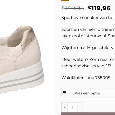
Oorspro
H
€
149,95
€
119,96
prijs
p
Sportieve sneaker van het
was:
i
€149,95
€
Voorzien van een uitneem
inlegzool of steunzool. So
Wijdtemaat H: geschikt vo
Meer weten? Kom naar onz
schoenadviseurs van JS!
Waldläufer Lana 758009.
Alternative:
UK
Waldläufer Lana aantal