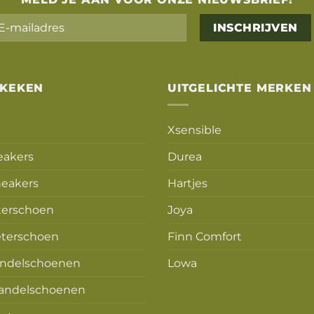
Alternative:
EKEKEN
UITGELICHTE MERKEN
Xsensible
eakers
Durea
eakers
Hartjes
terschoen
Joya
terschoen
Finn Comfort
ndelschoenen
Lowa
andelschoenen