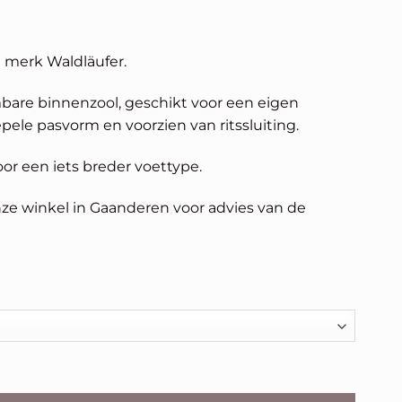
nkelijke
uidige
rijs
 merk Waldläufer.
s:
.
119,96.
bare binnenzool, geschikt voor een eigen
epele pasvorm en voorzien van ritssluiting.
or een iets breder voettype.
e winkel in Gaanderen voor advies van de