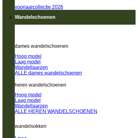
voorjaarcollectie 2026
Wandelschoenen
dames wandelschoenen
Hoog model
Laag model
Wandellaarzen
ALLE dames wandelschoenen
heren wandelschoenen
Hoog model
Laag model
Wandellaarzen
ALLE HEREN WANDELSCHOENEN
wandelsokken