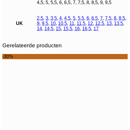
4,5, 5, 5,5, 6, 6,5, 7, 7,5, 8, 8,5, 9, 9,5
2,5
,
3
,
3,5
,
4
,
4,5
,
5
,
5,5
,
6
,
6,5
,
7
,
7,5
,
8
,
8,5
,
UK
9
,
9,5
,
10
,
10,5
,
11
,
11,5
,
12
,
12,5
,
13
,
13,5
,
14
,
14,5
,
15
,
15,5
,
16
,
16,5
,
17
Gerelateerde producten
-30%