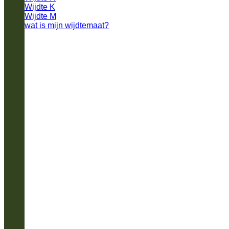
Wijdte K
Wijdte M
wat is mijn wijdtemaat?