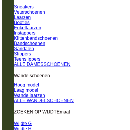
Sneakers
Veterschoenen
Laarzen
Booties
Enkellaarzen
Instappers
Klittenbandschoenen
Bandschoenen
Sandalen
Slippers
Teenslippers
ALLE DAMESSCHOENEN
Wandelschoenen
Hoog model
Laag model
Wandellaarzen
ALLE WANDELSCHOENEN
ZOEKEN OP WIJDTEmaat
Wijdte G
Wijdte H