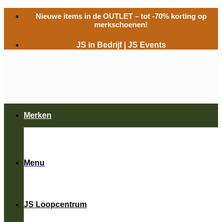
Ga
Nieuwe items in de
OUTLET
– tot -70% korting op
naar
merkschoenen!
inhoud
JS in Bedrijf
|
JS Events
Merken
Menu
JS Loopcentrum