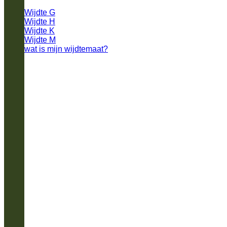
Wijdte G
Wijdte H
Wijdte K
Wijdte M
wat is mijn wijdtemaat?