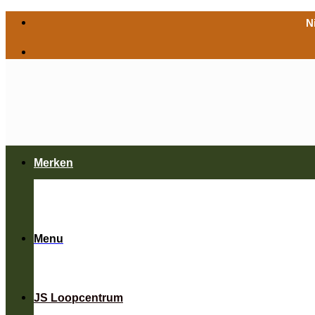
Ga
N
naar
inhoud
Merken
Menu
JS Loopcentrum