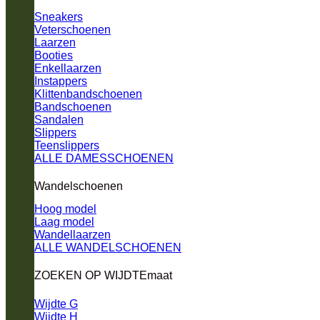
Sneakers
Veterschoenen
Laarzen
Booties
Enkellaarzen
Instappers
Klittenbandschoenen
Bandschoenen
Sandalen
Slippers
Teenslippers
ALLE DAMESSCHOENEN
Wandelschoenen
Hoog model
Laag model
Wandellaarzen
ALLE WANDELSCHOENEN
ZOEKEN OP WIJDTEmaat
Wijdte G
Wijdte H