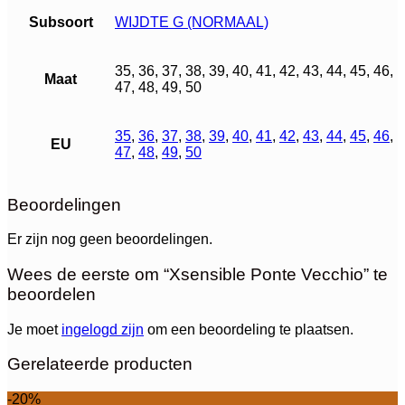
Subsoort
WIJDTE G (NORMAAL)
35, 36, 37, 38, 39, 40, 41, 42, 43, 44, 45, 46,
Maat
47, 48, 49, 50
35
,
36
,
37
,
38
,
39
,
40
,
41
,
42
,
43
,
44
,
45
,
46
,
EU
47
,
48
,
49
,
50
Beoordelingen
Er zijn nog geen beoordelingen.
Wees de eerste om “Xsensible Ponte Vecchio” te
beoordelen
Je moet
ingelogd zijn
om een beoordeling te plaatsen.
Gerelateerde producten
-20%