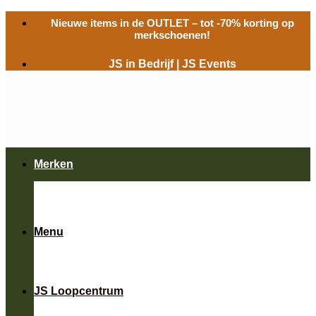
Ga
Nieuwe items in de
OUTLET
– tot -70% korting op
naar
merkschoenen!
inhoud
JS in Bedrijf
|
JS Events
Merken
Menu
JS Loopcentrum