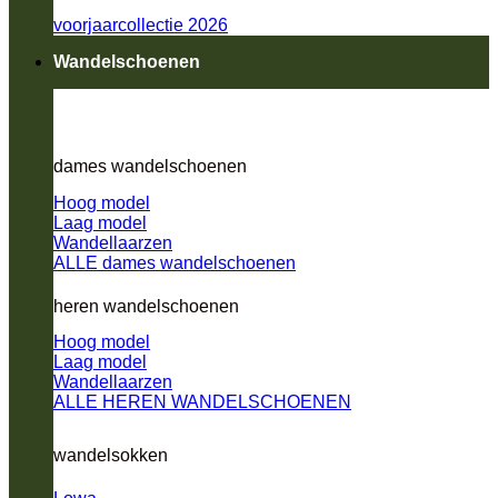
voorjaarcollectie 2026
Wandelschoenen
dames wandelschoenen
Hoog model
Laag model
Wandellaarzen
ALLE dames wandelschoenen
heren wandelschoenen
Hoog model
Laag model
Wandellaarzen
ALLE HEREN WANDELSCHOENEN
wandelsokken