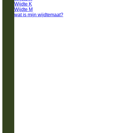
Wijdte K
Wijdte M
wat is mijn wijdtemaat?