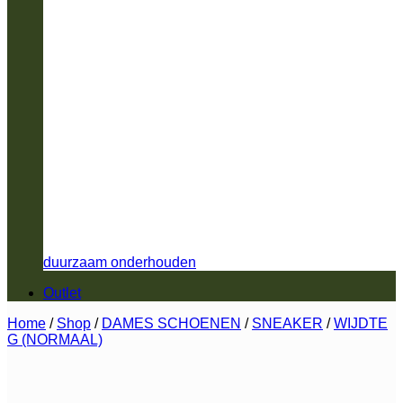
duurzaam onderhouden
Outlet
Home
/
Shop
/
DAMES SCHOENEN
/
SNEAKER
/
WIJDTE
G (NORMAAL)