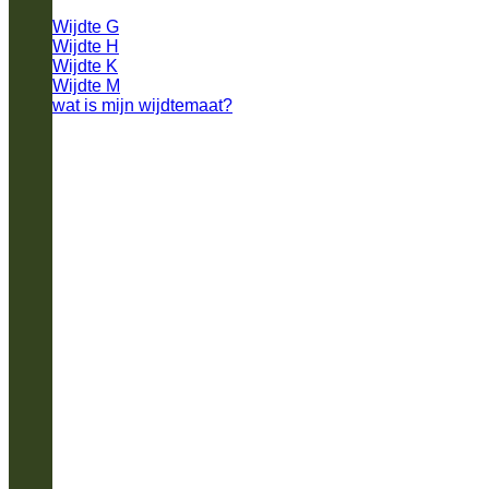
Wijdte G
Wijdte H
Wijdte K
Wijdte M
wat is mijn wijdtemaat?