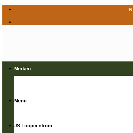
Ga
N
naar
inhoud
Merken
Menu
JS Loopcentrum