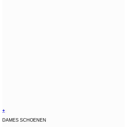
+
Dit
DAMES SCHOENEN
product
heeft