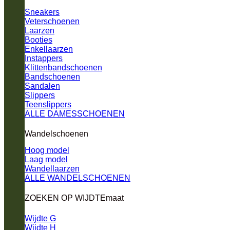
Sneakers
Veterschoenen
Laarzen
Booties
Enkellaarzen
Instappers
Klittenbandschoenen
Bandschoenen
Sandalen
Slippers
Teenslippers
ALLE DAMESSCHOENEN
Wandelschoenen
Hoog model
Laag model
Wandellaarzen
ALLE WANDELSCHOENEN
ZOEKEN OP WIJDTEmaat
Wijdte G
Wijdte H