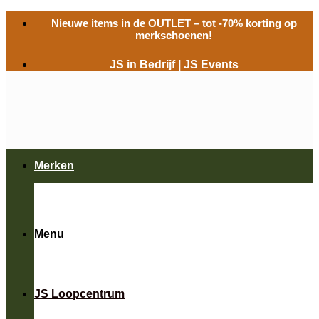
Ga
Nieuwe items in de
OUTLET
– tot -70% korting op
naar
merkschoenen!
inhoud
JS in Bedrijf
|
JS Events
Merken
Menu
JS Loopcentrum