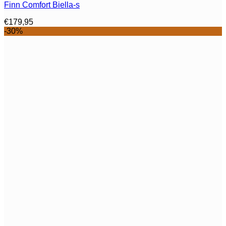
Finn Comfort Biella-s
meerdere
variaties.
€
179,95
Deze
-30%
optie
kan
gekozen
worden
op
de
productpagina