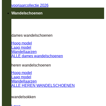
voorjaarcollectie 2026
Wandelschoenen
dames wandelschoenen
Hoog model
Laag model
Wandellaarzen
ALLE dames wandelschoenen
heren wandelschoenen
Hoog model
Laag model
Wandellaarzen
ALLE HEREN WANDELSCHOENEN
wandelsokken