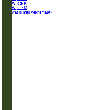
Wijdte K
Wijdte M
wat is mijn wijdtemaat?