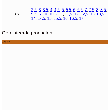
2,5
,
3
,
3,5
,
4
,
4,5
,
5
,
5,5
,
6
,
6,5
,
7
,
7,5
,
8
,
8,5
,
UK
9
,
9,5
,
10
,
10,5
,
11
,
11,5
,
12
,
12,5
,
13
,
13,5
,
14
,
14,5
,
15
,
15,5
,
16
,
16,5
,
17
Gerelateerde producten
-30%