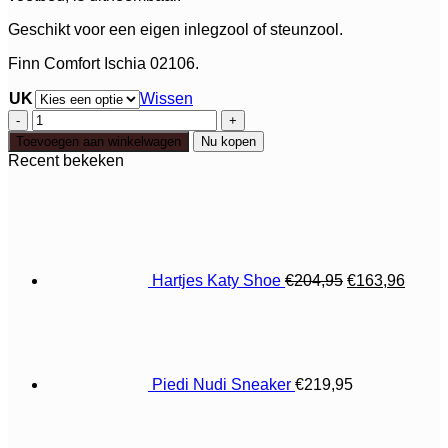
Geschikt voor een eigen inlegzool of steunzool.
Finn Comfort Ischia 02106.
UK
Wissen
Finn
Comfort
Toevoegen aan winkelwagen
Nu kopen
Ischia
Recent bekeken
aantal
Oorspronkelij
Huidi
prijs
prijs
was:
is:
€204,95.
€163,
Hartjes Katy Shoe
€
204,95
€
163,96
Piedi Nudi Sneaker
€
219,95
Oorspronkelijke
Huidige
prijs
prijs
was:
is: