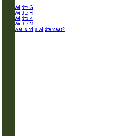
Wijdte G
Wijdte H
Wijdte K
Wijdte M
wat is mijn wijdtemaat?