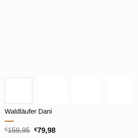
Waldläufer Dani
Oorspronkelijke
Huidige
159,95
79,98
€
€
prijs
prijs