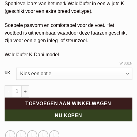
Sportieve laars van het merk Waldläufer in een wijdte K
was:
is:
(geschikt voor een extra breed voettype).
€159,95.
€79,98.
Soepele pasvorm en comfortabel voor de voet. Het
voetbed is uitneembaar, waardoor deze laarzen geschikt
zijn voor een eigen inleg- of steunzool.
Waldläufer K-Dani model.
WISSEN
UK
Waldläufer Dani aantal
TOEVOEGEN AAN WINKELWAGEN
NU KOPEN