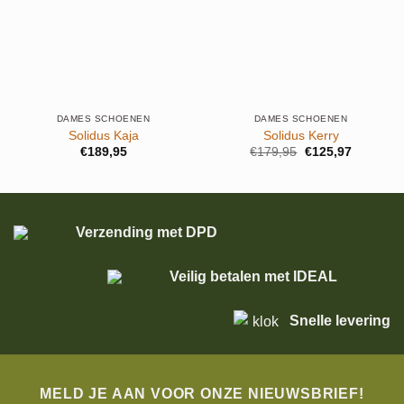
DAMES SCHOENEN
DAMES SCHOENEN
Solidus Kaja
Solidus Kerry
Oorspronkelijke
Huidige
€
189,95
€
179,95
€
125,97
prijs
prijs
was:
is:
€179,95.
€125,97.
Verzending met DPD
Veilig betalen met IDEAL
Snelle levering
MELD JE AAN VOOR ONZE NIEUWSBRIEF!