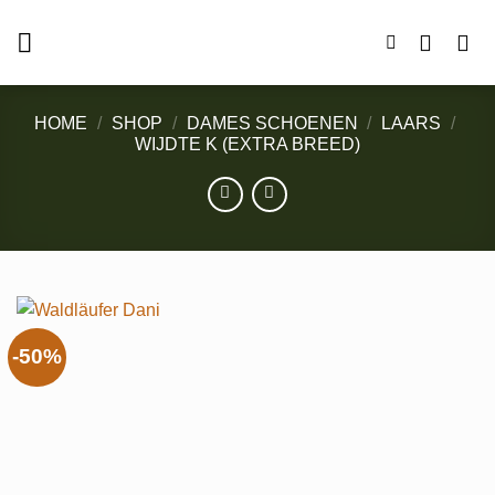
Ga
naar
inhoud
HOME
/
SHOP
/
DAMES SCHOENEN
/
LAARS
/
WIJDTE K (EXTRA BREED)
-50%