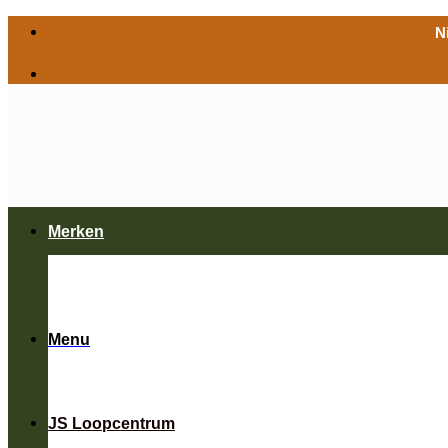
Ga
N
naar
inhoud
Merken
Menu
JS Loopcentrum