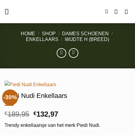
Ga
naar
inhoud
HOME
/
SHOP
/
DAMES SCHOENEN
/
ENKELLAARS
/
WIJDTE H (BREED)
Piedi Nudi Enkellaars
-30%
Oorspronkelijke
Huidige
189,95
132,97
€
€
prijs
prijs
Trendy enkellaarsje van het merk Piedi Nudi.
was:
is: