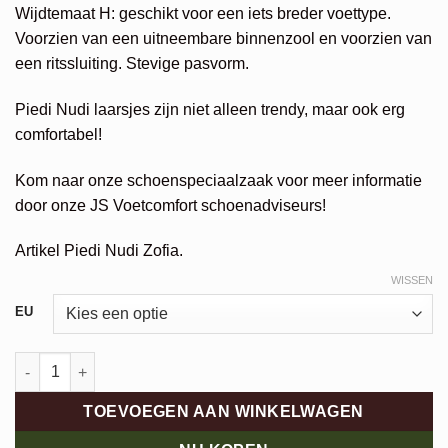
€189,95.
€132,97.
Wijdtemaat H: geschikt voor een iets breder voettype.
Voorzien van een uitneembare binnenzool en voorzien van
een ritssluiting. Stevige pasvorm.
Piedi Nudi laarsjes zijn niet alleen trendy, maar ook erg
comfortabel!
Kom naar onze schoenspeciaalzaak voor meer informatie
door onze JS Voetcomfort schoenadviseurs!
Artikel Piedi Nudi Zofia.
WISSEN
EU
Piedi Nudi Enkellaars aantal
TOEVOEGEN AAN WINKELWAGEN