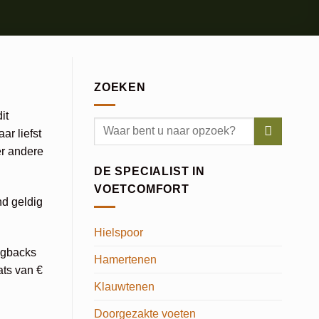
ZOEKEN
it
r liefst
r andere
DE SPECIALIST IN
VOETCOMFORT
nd geldig
Hielspoor
ngbacks
Hamertenen
ats van €
Klauwtenen
Doorgezakte voeten