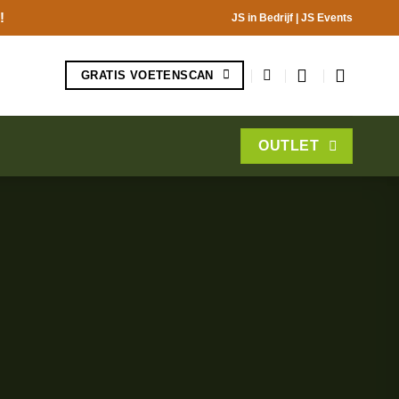
!
JS in Bedrijf
|
JS Events
GRATIS VOETENSCAN
OUTLET
!