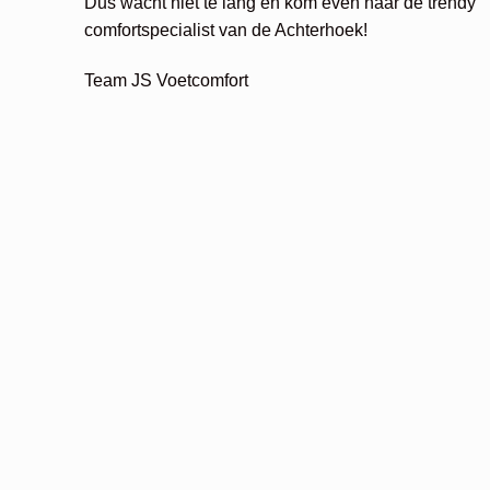
Dus wacht niet te lang en kom even naar de trendy
comfortspecialist van de Achterhoek!
Team JS Voetcomfort