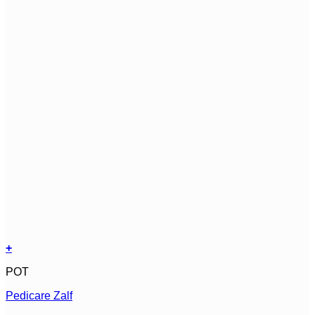
+
Dit
POT
product
heeft
Pedicare Zalf
meerdere
variaties.