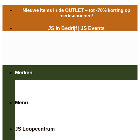
Ga
Nieuwe items in de
OUTLET
– tot -70% korting op
naar
merkschoenen!
inhoud
JS in Bedrijf
|
JS Events
Merken
Menu
JS Loopcentrum