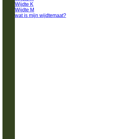
Wijdte K
Wijdte M
wat is mijn wijdtemaat?