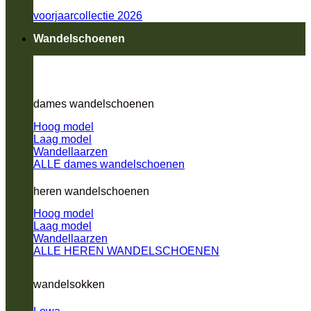
voorjaarcollectie 2026
Wandelschoenen
dames wandelschoenen
Hoog model
Laag model
Wandellaarzen
ALLE dames wandelschoenen
heren wandelschoenen
Hoog model
Laag model
Wandellaarzen
ALLE HEREN WANDELSCHOENEN
wandelsokken