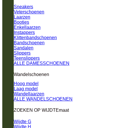
Sneakers
Veterschoenen
Laarzen
Booties
Enkellaarzen
Instappers
Klittenbandschoenen
Bandschoenen
Sandalen
Slippers
Teenslippers
ALLE DAMESSCHOENEN
Wandelschoenen
Hoog model
Laag model
Wandellaarzen
ALLE WANDELSCHOENEN
ZOEKEN OP WIJDTEmaat
Wijdte G
Wijdte H