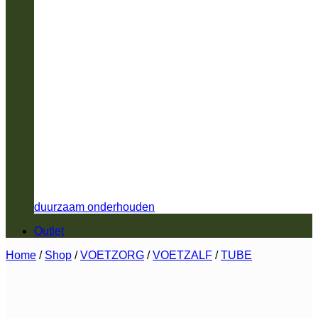
duurzaam onderhouden
Outlet
Home
/
Shop
/
VOETZORG
/
VOETZALF
/
TUBE