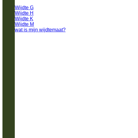
Wijdte G
Wijdte H
Wijdte K
Wijdte M
wat is mijn wijdtemaat?