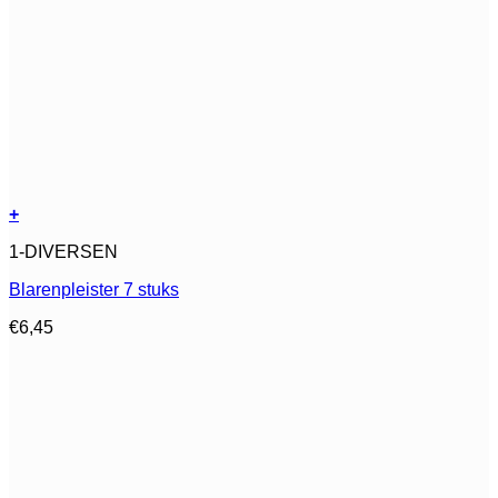
+
Dit
1-DIVERSEN
product
heeft
Blarenpleister 7 stuks
meerdere
variaties.
€
6,45
Deze
optie
kan
gekozen
worden
op
de
productpagina