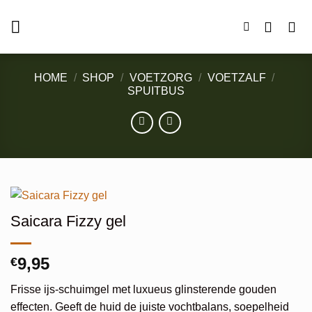
Ga
naar
inhoud
HOME
/
SHOP
/
VOETZORG
/
VOETZALF
/
SPUITBUS
Saicara Fizzy gel
9,95
€
Frisse ijs-schuimgel met luxueus glinsterende gouden
effecten. Geeft de huid de juiste vochtbalans, soepelheid