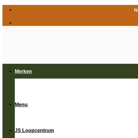
Ga
N
naar
inhoud
Merken
Menu
JS Loopcentrum