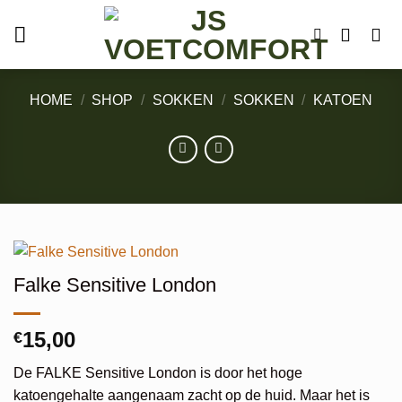
Ga
naar
inhoud
HOME
/
SHOP
/
SOKKEN
/
SOKKEN
/
KATOEN
Falke Sensitive London
15,00
€
De FALKE Sensitive London is door het hoge
katoengehalte aangenaam zacht op de huid. Maar het is