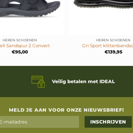
+
HEREN SCHOENEN
HEREN SCHOENEN
ell Sandspur 2 Convert
Gri Sport klittenbands
€
95,00
€
139,95
Veilig betalen met IDEAL
MELD JE AAN VOOR ONZE NIEUWSBRIEF!