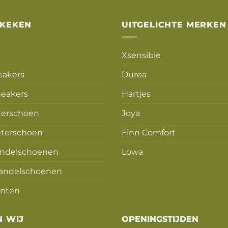
Alternative:
EKEKEN
UITGELICHTE MERKEN
Xsensible
eakers
Durea
eakers
Hartjes
terschoen
Joya
terschoen
Finn Comfort
ndelschoenen
Lowa
andelschoenen
nten
N WIJ
OPENINGSTIJDEN