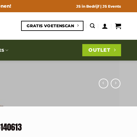
enen!
JS in Bedrijf
|
JS Events
GRATIS VOETENSCAN
OUTLET
ES
5140613