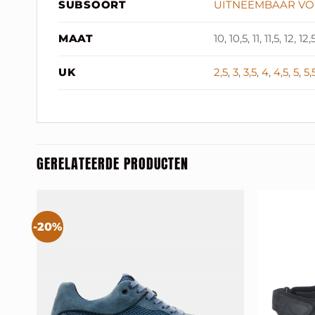
SUBSOORT
UITNEEMBAAR VO
MAAT
10, 10,5, 11, 11,5, 12, 12,
UK
2,5
,
3
,
3,5
,
4
,
4,5
,
5
,
5,
GERELATEERDE PRODUCTEN
-20%