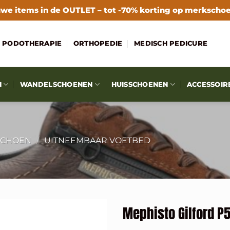
we items in de
OUTLET
– tot -70% korting op merkscho
PODOTHERAPIE
ORTHOPEDIE
MEDISCH PEDICURE
N
WANDELSCHOENEN
HUISSCHOENEN
ACCESSOIR
SCHOEN
/
UITNEEMBAAR VOETBED
Mephisto Gilford P