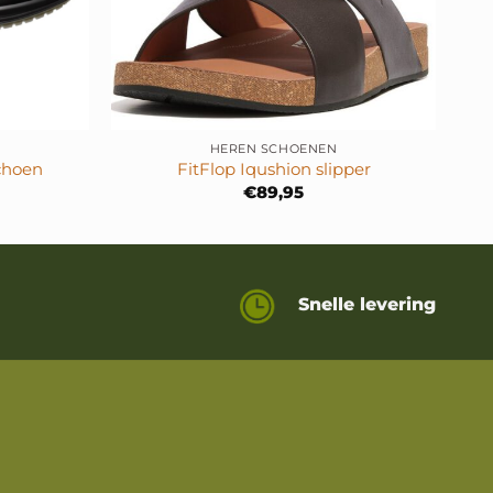
+
HEREN SCHOENEN
choen
FitFlop Iqushion slipper
€
89,95
Snelle levering