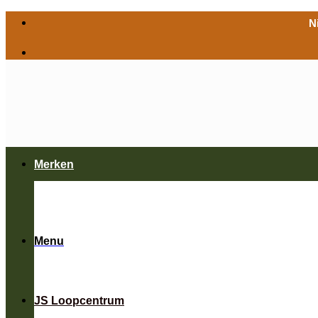
Ga
N
naar
inhoud
Merken
Menu
JS Loopcentrum