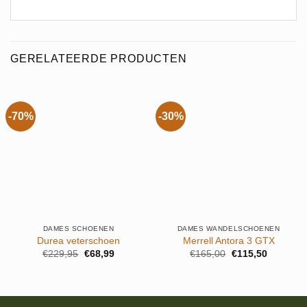
GERELATEERDE PRODUCTEN
-70%
-30%
DAMES SCHOENEN
DAMES WANDELSCHOENEN
Durea veterschoen
Merrell Antora 3 GTX
Oorspronkelijke
Huidige
Oorspronkelijke
Huidige
€
229,95
€
68,99
€
165,00
€
115,50
prijs
prijs
prijs
prijs
was:
is:
was:
is:
€229,95.
€68,99.
€165,00.
€115,50.