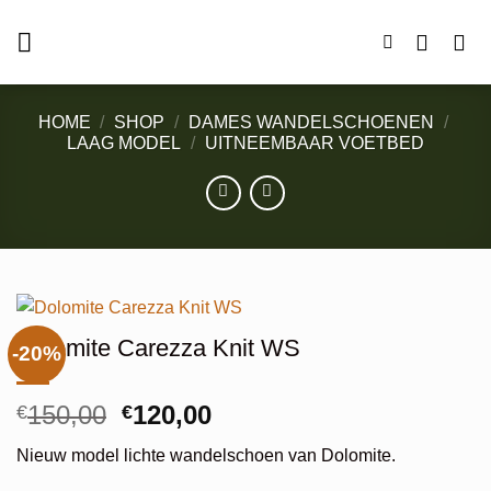
Ga
naar
inhoud
HOME
/
SHOP
/
DAMES WANDELSCHOENEN
/
LAAG MODEL
/
UITNEEMBAAR VOETBED
Dolomite Carezza Knit WS
-20%
Oorspronkelijke
Huidige
150,00
120,00
€
€
prijs
prijs
Nieuw model lichte wandelschoen van Dolomite.
was:
is: