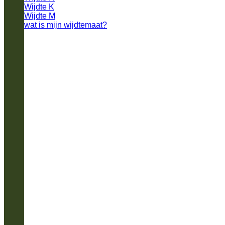
Wijdte K
Wijdte M
wat is mijn wijdtemaat?