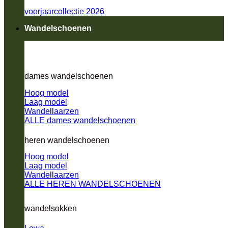
voorjaarcollectie 2026
Wandelschoenen
dames wandelschoenen
Hoog model
Laag model
Wandellaarzen
ALLE dames wandelschoenen
heren wandelschoenen
Hoog model
Laag model
Wandellaarzen
ALLE HEREN WANDELSCHOENEN
wandelsokken