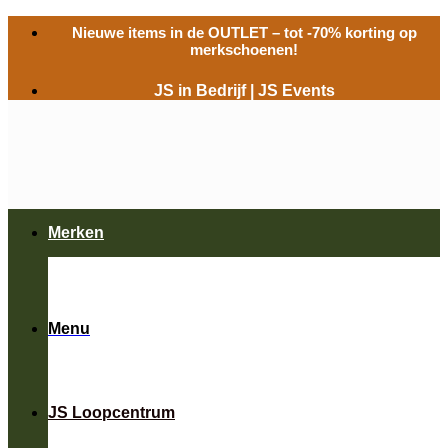
Ga
Nieuwe items in de
OUTLET
– tot -70% korting op
naar
merkschoenen!
inhoud
JS in Bedrijf
|
JS Events
Merken
Menu
JS Loopcentrum