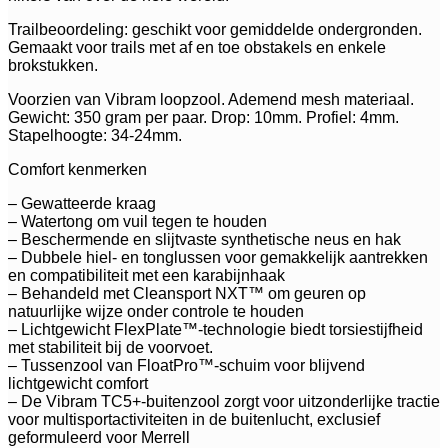
Trailbeoordeling: geschikt voor gemiddelde ondergronden.
Gemaakt voor trails met af en toe obstakels en enkele
brokstukken.
Voorzien van Vibram loopzool. Ademend mesh materiaal.
Gewicht: 350 gram per paar. Drop: 10mm. Profiel: 4mm.
Stapelhoogte: 34-24mm.
Comfort kenmerken
– Gewatteerde kraag
– Watertong om vuil tegen te houden
– Beschermende en slijtvaste synthetische neus en hak
– Dubbele hiel- en tonglussen voor gemakkelijk aantrekken
en compatibiliteit met een karabijnhaak
– Behandeld met Cleansport NXT™ om geuren op
natuurlijke wijze onder controle te houden
– Lichtgewicht FlexPlate™-technologie biedt torsiestijfheid
met stabiliteit bij de voorvoet.
– Tussenzool van FloatPro™-schuim voor blijvend
lichtgewicht comfort
– De Vibram TC5+-buitenzool zorgt voor uitzonderlijke tractie
voor multisportactiviteiten in de buitenlucht, exclusief
geformuleerd voor Merrell