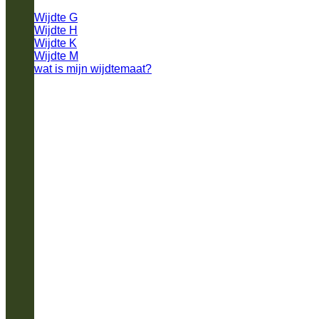
Wijdte G
Wijdte H
Wijdte K
Wijdte M
wat is mijn wijdtemaat?