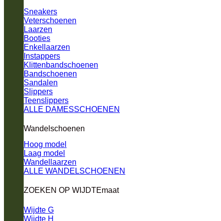
Sneakers
Veterschoenen
Laarzen
Booties
Enkellaarzen
Instappers
Klittenbandschoenen
Bandschoenen
Sandalen
Slippers
Teenslippers
ALLE DAMESSCHOENEN
Wandelschoenen
Hoog model
Laag model
Wandellaarzen
ALLE WANDELSCHOENEN
ZOEKEN OP WIJDTEmaat
Wijdte G
Wijdte H