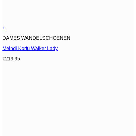
+
Dit
DAMES WANDELSCHOENEN
product
heeft
Meindl Korfu Walker Lady
meerdere
variaties.
€
219,95
Deze
optie
kan
gekozen
worden
op
de
productpagina