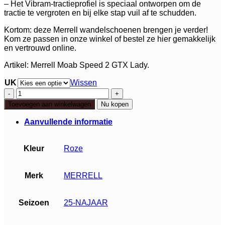
– Het Vibram-tractieprofiel is speciaal ontworpen om de
tractie te vergroten en bij elke stap vuil af te schudden.
Kortom: deze Merrell wandelschoenen brengen je verder!
Kom ze passen in onze winkel of bestel ze hier gemakkelijk
en vertrouwd online.
Artikel: Merrell Moab Speed 2 GTX Lady.
UK
Wissen
Merrell
Moab
Toevoegen aan winkelwagen
Nu kopen
Speed
2
Aanvullende informatie
GTX
aantal
Kleur
Roze
Merk
MERRELL
Seizoen
25-NAJAAR