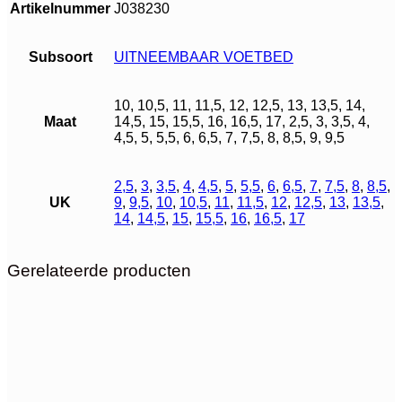
Artikelnummer
J038230
Subsoort
UITNEEMBAAR VOETBED
10, 10,5, 11, 11,5, 12, 12,5, 13, 13,5, 14,
Maat
14,5, 15, 15,5, 16, 16,5, 17, 2,5, 3, 3,5, 4,
4,5, 5, 5,5, 6, 6,5, 7, 7,5, 8, 8,5, 9, 9,5
2,5
,
3
,
3,5
,
4
,
4,5
,
5
,
5,5
,
6
,
6,5
,
7
,
7,5
,
8
,
8,5
,
UK
9
,
9,5
,
10
,
10,5
,
11
,
11,5
,
12
,
12,5
,
13
,
13,5
,
14
,
14,5
,
15
,
15,5
,
16
,
16,5
,
17
Gerelateerde producten