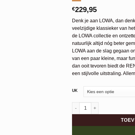
229,95
€
Denk je aan LOWA, dan denk
veelzijdige klassieker van he
de LOWA collectie en ontzette
natuurlijk altijd nóg beter g
LOWA aan de slag gegaan om
van een paar kleine, maar fun
dan ooit tevoren biedt de 
een stijlvolle uitstraling. Alle
Alternative:
UK
Lowa Renegade Evo GTX Mid 
TOEV