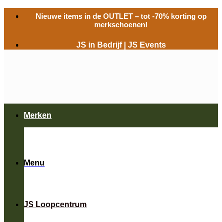
Ga
Nieuwe items in de
OUTLET
– tot -70% korting op
naar
merkschoenen!
inhoud
JS in Bedrijf
|
JS Events
Merken
Menu
JS Loopcentrum