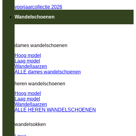
voorjaarcollectie 2026
Wandelschoenen
dames wandelschoenen
Hoog model
Laag model
Wandellaarzen
ALLE dames wandelschoenen
heren wandelschoenen
Hoog model
Laag model
Wandellaarzen
ALLE HEREN WANDELSCHOENEN
wandelsokken