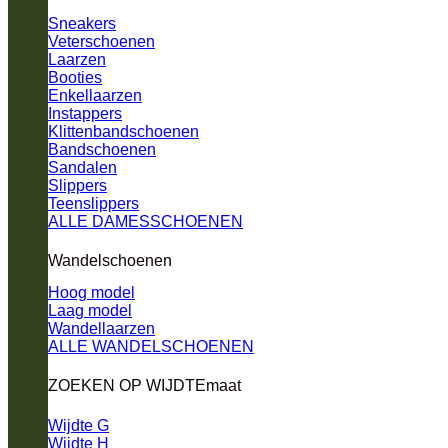
Sneakers
Veterschoenen
Laarzen
Booties
Enkellaarzen
Instappers
Klittenbandschoenen
Bandschoenen
Sandalen
Slippers
Teenslippers
ALLE DAMESSCHOENEN
Wandelschoenen
Hoog model
Laag model
Wandellaarzen
ALLE WANDELSCHOENEN
ZOEKEN OP WIJDTEmaat
Wijdte G
Wijdte H