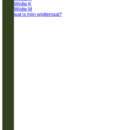
Wijdte K
Wijdte M
wat is mijn wijdtemaat?