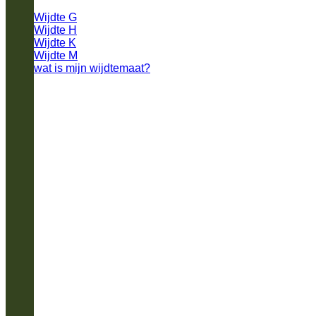
Wijdte G
Wijdte H
Wijdte K
Wijdte M
wat is mijn wijdtemaat?