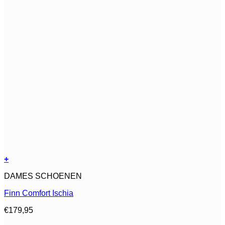
+
Dit
DAMES SCHOENEN
product
heeft
Finn Comfort Ischia
meerdere
variaties.
€
179,95
Deze
optie