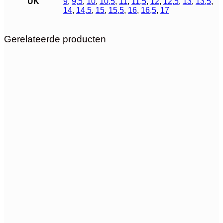
UK
9
,
9,5
,
10
,
10,5
,
11
,
11,5
,
12
,
12,5
,
13
,
13,5
,
14
,
14,5
,
15
,
15,5
,
16
,
16,5
,
17
Gerelateerde producten