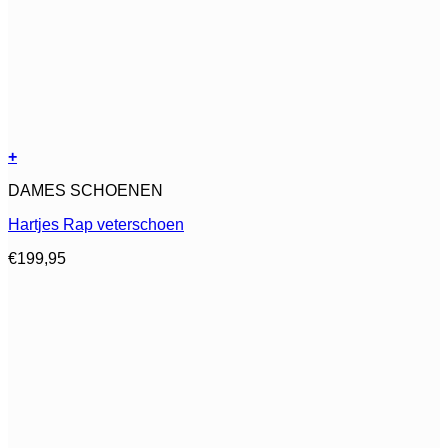
+
Dit
DAMES SCHOENEN
product
heeft
Hartjes Rap veterschoen
meerdere
variaties.
€
199,95
Deze
optie
kan
gekozen
worden
op
de
productpagina