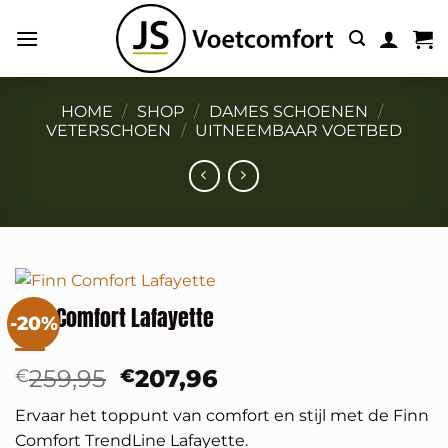
Ga
naar
inhoud
HOME
/
SHOP
/
DAMES SCHOENEN
/
VETERSCHOEN
/
UITNEEMBAAR VOETBED
Finn Comfort Lafayette
-20%
Oorspronkelijke
Huidige
259,95
207,96
€
€
prijs
prijs
Ervaar het toppunt van comfort en stijl met de Finn
was:
is:
Comfort TrendLine Lafayette.