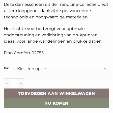
€259,95.
€207,96.
Deze damesschoen uit de TrendLine-collectie biedt
ultiem loopgenot dankzij de geavanceerde
technologie en hoogwaardige materialen.
Het zachte voetbed zorgt voor optimale
ondersteuning en verlichting van drukpunten,
ideaal voor lange wandelingen en drukke dagen.
Finn Comfort 02785.
Alternative:
UK
Finn Comfort Lafayette aantal
TOEVOEGEN AAN WINKELWAGEN
NU KOPEN