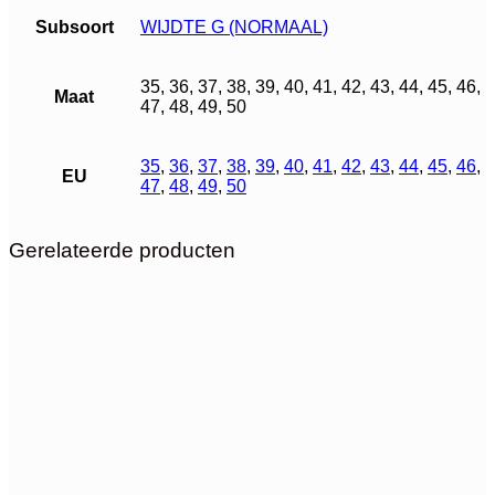
Subsoort
WIJDTE G (NORMAAL)
35, 36, 37, 38, 39, 40, 41, 42, 43, 44, 45, 46,
Maat
47, 48, 49, 50
35
,
36
,
37
,
38
,
39
,
40
,
41
,
42
,
43
,
44
,
45
,
46
,
EU
47
,
48
,
49
,
50
Gerelateerde producten