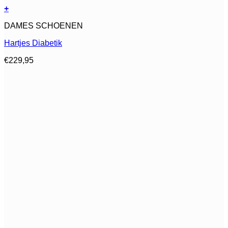
+
Dit
DAMES SCHOENEN
product
heeft
Hartjes Diabetik
meerdere
variaties.
€
229,95
Deze
optie
kan
gekozen
worden
op
de
productpagina