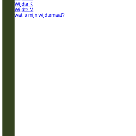
Wijdte K
Wijdte M
wat is mijn wijdtemaat?