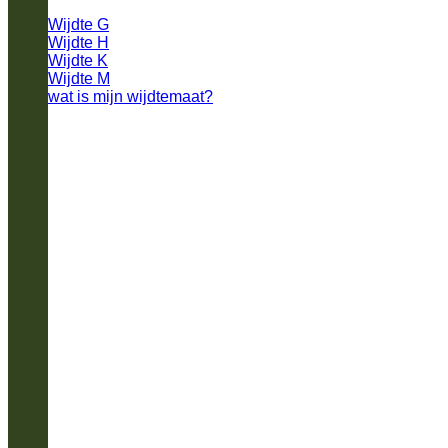
Wijdte G
Wijdte H
Wijdte K
Wijdte M
wat is mijn wijdtemaat?