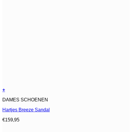
+
Dit
DAMES SCHOENEN
product
heeft
Hartjes Breeze Sandal
meerdere
variaties.
€
159,95
Deze
optie
kan