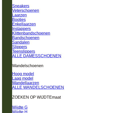
Sneakers
Veterschoenen
Laarzen
Booties
Enkellaarzen
Instappers
Klittenbandschoenen
Bandschoenen
Sandalen
Slippers
Teenslippers
ALLE DAMESSCHOENEN
Wandelschoenen
Hoog model
Laag model
Wandellaarzen
ALLE WANDELSCHOENEN
ZOEKEN OP WIJDTEmaat
Wijdte G
Wijdte H