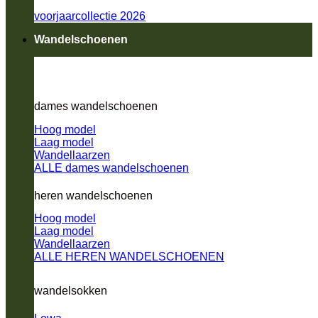
voorjaarcollectie 2026
Wandelschoenen
dames wandelschoenen
Hoog model
Laag model
Wandellaarzen
ALLE dames wandelschoenen
heren wandelschoenen
Hoog model
Laag model
Wandellaarzen
ALLE HEREN WANDELSCHOENEN
wandelsokken