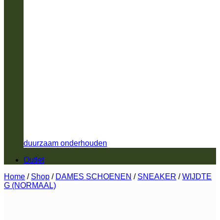
duurzaam onderhouden
Outlet
Home
/
Shop
/
DAMES SCHOENEN
/
SNEAKER
/
WIJDTE
G (NORMAAL)