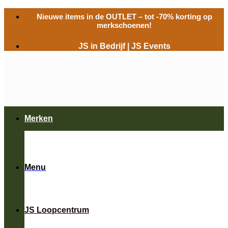
Ga
Nieuwe items in de
OUTLET
– tot -70% korting op
naar
merkschoenen!
inhoud
JS in Bedrijf
|
JS Events
Merken
Menu
JS Loopcentrum