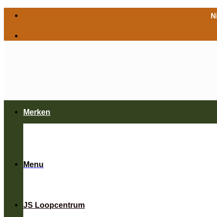
Ga
N
naar
inhoud
Merken
Menu
JS Loopcentrum