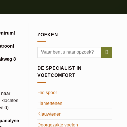
entrum!
ZOEKEN
atroon!
akweg 8
DE SPECIALIST IN
VOETCOMFORT
Hielspoor
 naar
 klachten
Hamertenen
eld).
Klauwtenen
panalyse
Doorgezakte voeten