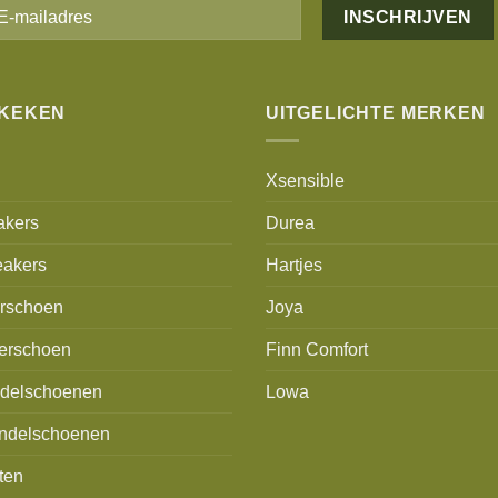
Alternative:
EKEKEN
UITGELICHTE MERKEN
Xsensible
akers
Durea
akers
Hartjes
erschoen
Joya
erschoen
Finn Comfort
delschoenen
Lowa
ndelschoenen
ten