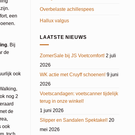
ling
zijn.
Overbelaste achillespees
ort, een
Hallux valgus
hoenen.
LAATSTE NIEUWS
ing
. Bij
ar de
ZomerSale bij JS Voetcomfort!
2 juli
2026
urlijk ook
WK actie met Cruyff schoenen!
9 juni
2026
Walking,
Voetscandagen: voetscanner tijdelijk
ook nog 2
terug in onze winkel!
teraard
1 juni 2026
met de
rea,
Slipper en Sandalen Spektakel!
20
s ook
mei 2026
m, toch