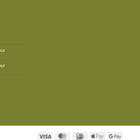
uur
uur
Visa
MasterCard
IDeal
Apple
Google