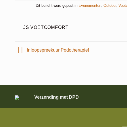
Dit bericht werd gepost in
Evenementen
,
Outdoor
,
Voet
JS VOETCOMFORT
Inloopspreekuur Podotherapie!
Verzending met DPD