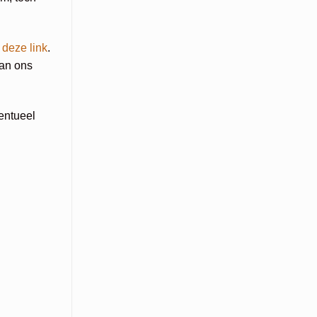
a
deze link
.
van ons
entueel