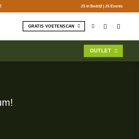
!
JS in Bedrijf
|
JS Events
GRATIS VOETENSCAN
OUTLET
um!