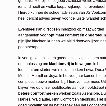
gemaakt. Hierbij is het goed zichtbaar welke afwikke
iemand heeft en welke loopafwijkingen er eventueel 
Hierop kunnen de schoenadviseurs van JS Voetcomf
heel gericht advies geven voor de juiste (wandel)sc
Eventueel kan direct een inlegzool op maat worden
aangemeten voor
optimaal comfort én ondersteun
pijnlijke klachten kunnen we altijd doorverwijzen na
podotherapeut.
In veel gevallen is een goede en stevige schoen natu
een oplossing om
klachtenvrij te bewegen.
In het
loopcentrum starten we met de merken Lowa, Duca 
Meindl, Merrell en Joya. In het voorjaar komen hier 
compleet nieuwe merken bij. Hierover later meer. Ui
blijven we op onze hoofdlocatie aan de Hoofdstraat 
betere comfortmerken
werken zoals Xsensible, Du
Hartjes, Waldläufer, Finn Comfort en Mephisto. Het i
goed mogelijk om na het bezoek aan het Loopcentru