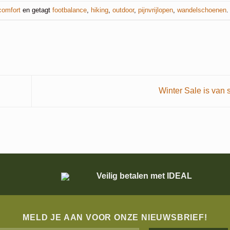
comfort
en getagt
footbalance
,
hiking
,
outdoor
,
pijnvrijlopen
,
wandelschoenen
.
Winter Sale is van s
Veilig betalen met IDEAL
MELD JE AAN VOOR ONZE NIEUWSBRIEF!