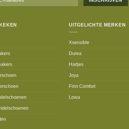
Alternative:
EKEKEN
UITGELICHTE MERKEN
Xsensible
akers
Durea
akers
Hartjes
erschoen
Joya
erschoen
Finn Comfort
delschoenen
Lowa
ndelschoenen
ten