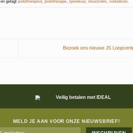
en getagt
podotherapeut
,
podotherapie
,
spreekuur
,
steunzolen
,
voetadvies
.
Bezoek ons nieuwe JS Loopcent
Veilig betalen met IDEAL
MELD JE AAN VOOR ONZE NIEUWSBRIEF!