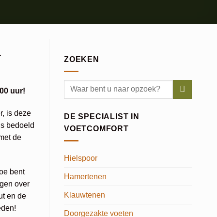
r
ZOEKEN
00 uur!
, is deze
DE SPECIALIST IN
is bedoeld
VOETCOMFORT
met de
Hielspoor
toe bent
Hamertenen
agen over
Klauwtenen
ut en de
eden!
Doorgezakte voeten