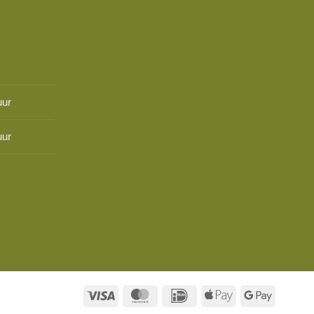
uur
uur
Visa
MasterCard
IDeal
Apple
Google
Pay
Pay