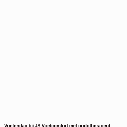
Voetendag bij JS Voetcomfort met podotherapeut