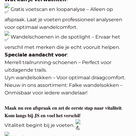
Gratis voetscan en loopanalyse – Alleen op
afspraak. Laat je voeten professioneel analyseren
voor optimaal wandelcomfort.
Wandelschoenen in de spotlight – Ervaar het
verschil met merken die je echt vooruit helpen.
𝗦𝗽𝗲𝗰𝗶𝗮𝗹𝗲 𝗮𝗮𝗻𝗱𝗮𝗰𝗵𝘁 𝘃𝗼𝗼𝗿:
Merrell trailrunning-schoenen – Perfect voor
uitdagende trails.
Uyn wandelsokken – Voor optimaal draagcomfort.
Nieuw in ons assortiment: Falke wandelsokken –
Onmisbaar voor iedere wandelaar!
𝐌𝐚𝐚𝐤 𝐧𝐮 𝐞𝐞𝐧 𝐚𝐟𝐬𝐩𝐫𝐚𝐚𝐤 𝐞𝐧 𝐳𝐞𝐭 𝐝𝐞 𝐞𝐞𝐫𝐬𝐭𝐞 𝐬𝐭𝐚𝐩 𝐧𝐚𝐚𝐫 𝐯𝐢𝐭𝐚𝐥𝐢𝐭𝐞𝐢𝐭.
𝐊𝐨𝐦 𝐥𝐚𝐧𝐠𝐬 𝐛𝐢𝐣 𝐉𝐒 𝐞𝐧 𝐯𝐨𝐞𝐥 𝐡𝐞𝐭 𝐯𝐞𝐫𝐬𝐜𝐡𝐢𝐥!
Vitaliteit begint bij je voeten.