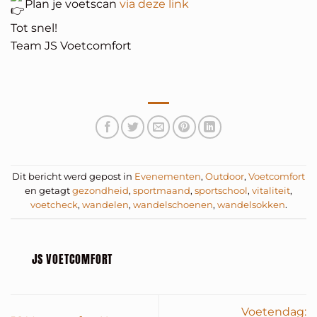
Plan je voetscan
via deze link
Tot snel!
Team JS Voetcomfort
Dit bericht werd gepost in
Evenementen
,
Outdoor
,
Voetcomfort
en getagt
gezondheid
,
sportmaand
,
sportschool
,
vitaliteit
,
voetcheck
,
wandelen
,
wandelschoenen
,
wandelsokken
.
JS VOETCOMFORT
Voetendag: