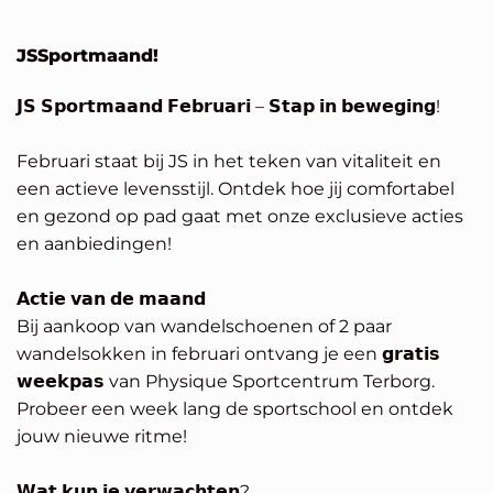
JSSportmaand!
𝗝𝗦 𝗦𝗽𝗼𝗿𝘁𝗺𝗮𝗮𝗻𝗱 𝗙𝗲𝗯𝗿𝘂𝗮𝗿𝗶 – 𝗦𝘁𝗮𝗽 𝗶𝗻 𝗯𝗲𝘄𝗲𝗴𝗶𝗻𝗴!
Februari staat bij JS in het teken van vitaliteit en
een actieve levensstijl. Ontdek hoe jij comfortabel
en gezond op pad gaat met onze exclusieve acties
en aanbiedingen!
𝗔𝗰𝘁𝗶𝗲 𝘃𝗮𝗻 𝗱𝗲 𝗺𝗮𝗮𝗻𝗱
Bij aankoop van wandelschoenen of 2 paar
wandelsokken in februari ontvang je een 𝗴𝗿𝗮𝘁𝗶𝘀
𝘄𝗲𝗲𝗸𝗽𝗮𝘀 van Physique Sportcentrum Terborg.
Probeer een week lang de sportschool en ontdek
jouw nieuwe ritme!
𝗪𝗮𝘁 𝗸𝘂𝗻 𝗷𝗲 𝘃𝗲𝗿𝘄𝗮𝗰𝗵𝘁𝗲𝗻?