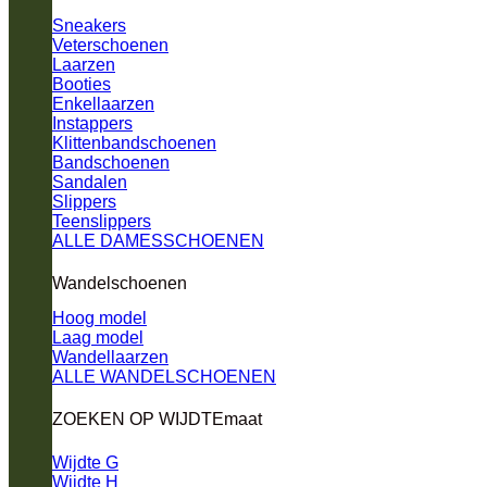
Sneakers
Veterschoenen
Laarzen
Booties
Enkellaarzen
Instappers
Klittenbandschoenen
Bandschoenen
Sandalen
Slippers
Teenslippers
ALLE DAMESSCHOENEN
Wandelschoenen
Hoog model
Laag model
Wandellaarzen
ALLE WANDELSCHOENEN
ZOEKEN OP WIJDTEmaat
Wijdte G
Wijdte H