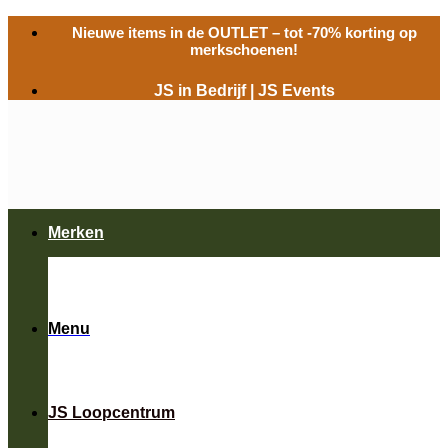
Ga
Nieuwe items in de
OUTLET
– tot -70% korting op
naar
merkschoenen!
inhoud
JS in Bedrijf
|
JS Events
Merken
Menu
JS Loopcentrum