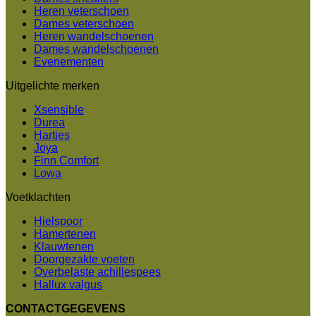
Heren veterschoen
Dames veterschoen
Heren wandelschoenen
Dames wandelschoenen
Evenementen
Uitgelichte merken
Xsensible
Durea
Hartjes
Joya
Finn Comfort
Lowa
Voetklachten
Hielspoor
Hamertenen
Klauwtenen
Doorgezakte voeten
Overbelaste achillespees
Hallux valgus
CONTACTGEGEVENS