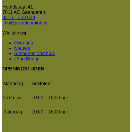
Hoofdstraat 41
7011 AC Gaanderen
0315 – 323 839
info@jsvoetcomfort.nl
Wie zijn wij
Over ons
Nieuws
Schoenen aan huis
JS in Bedrijf
OPENINGSTIJDEN
Maandag
Gesloten
Di t/m vrij
10:00 – 18:00 uur
Zaterdag
10:00 – 16:00 uur