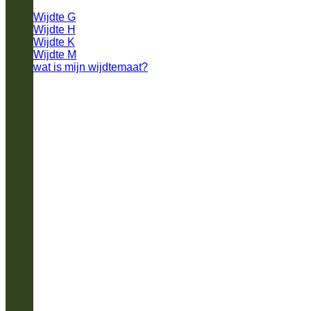
Wijdte G
Wijdte H
Wijdte K
Wijdte M
wat is mijn wijdtemaat?