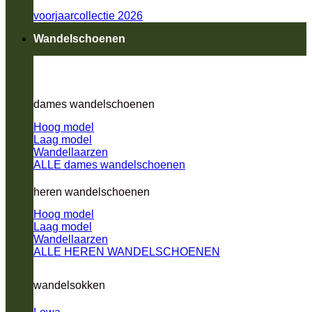
voorjaarcollectie 2026
Wandelschoenen
dames wandelschoenen
Hoog model
Laag model
Wandellaarzen
ALLE dames wandelschoenen
heren wandelschoenen
Hoog model
Laag model
Wandellaarzen
ALLE HEREN WANDELSCHOENEN
wandelsokken