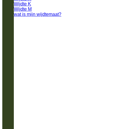
Wijdte K
Wijdte M
wat is mijn wijdtemaat?