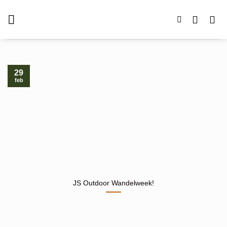
Ga
naar
inhoud
29
feb
JS Outdoor Wandelweek!