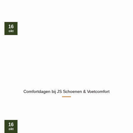
16
okt
Comfortdagen bij JS Schoenen & Voetcomfort
16
okt