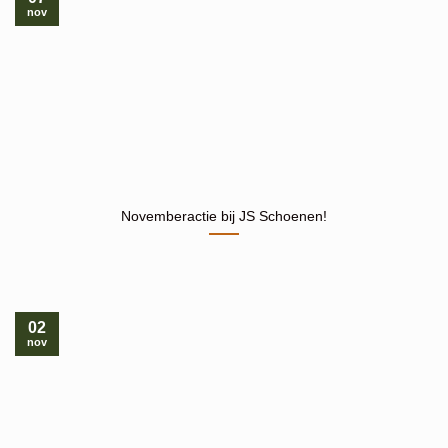
nov
Novemberactie bij JS Schoenen!
02
nov