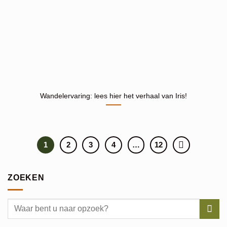
Wandelervaring: lees hier het verhaal van Iris!
1
2
3
4
…
12
ZOEKEN