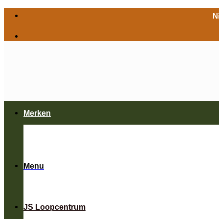
Ga
N
naar
inhoud
Merken
Menu
JS Loopcentrum