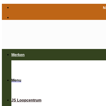
Ga
N
naar
inhoud
Merken
Menu
JS Loopcentrum