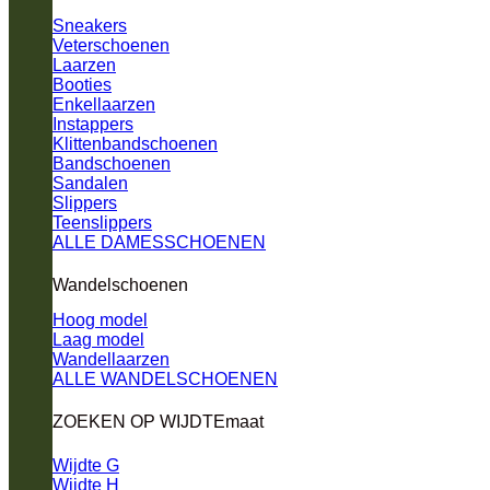
Sneakers
Veterschoenen
Laarzen
Booties
Enkellaarzen
Instappers
Klittenbandschoenen
Bandschoenen
Sandalen
Slippers
Teenslippers
ALLE DAMESSCHOENEN
Wandelschoenen
Hoog model
Laag model
Wandellaarzen
ALLE WANDELSCHOENEN
ZOEKEN OP WIJDTEmaat
Wijdte G
Wijdte H