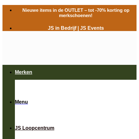
Ga
Nieuwe items in de
OUTLET
– tot -70% korting op
naar
merkschoenen!
inhoud
JS in Bedrijf
|
JS Events
Merken
Menu
JS Loopcentrum