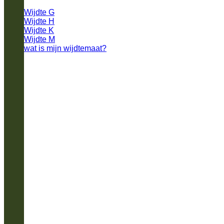
Wijdte G
Wijdte H
Wijdte K
Wijdte M
wat is mijn wijdtemaat?