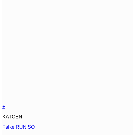
+
Dit
KATOEN
product
heeft
Falke RUN SO
meerdere
variaties.