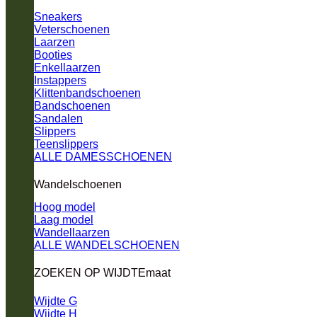
Sneakers
Veterschoenen
Laarzen
Booties
Enkellaarzen
Instappers
Klittenbandschoenen
Bandschoenen
Sandalen
Slippers
Teenslippers
ALLE DAMESSCHOENEN
Wandelschoenen
Hoog model
Laag model
Wandellaarzen
ALLE WANDELSCHOENEN
ZOEKEN OP WIJDTEmaat
Wijdte G
Wijdte H