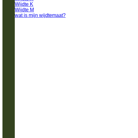
Wijdte K
Wijdte M
wat is mijn wijdtemaat?