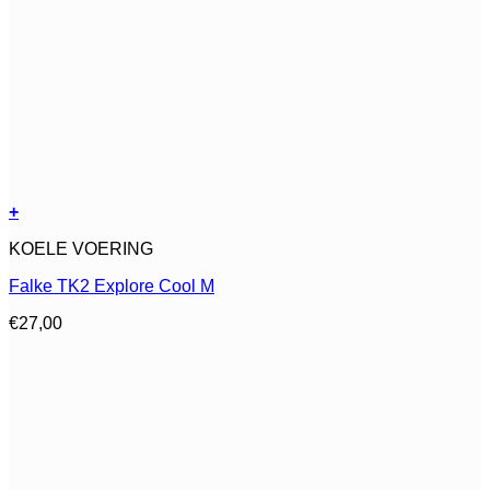
+
Dit
KOELE VOERING
product
heeft
Falke TK2 Explore Cool M
meerdere
variaties.
€
27,00
Deze
optie
kan
gekozen
worden
op
de
productpagina