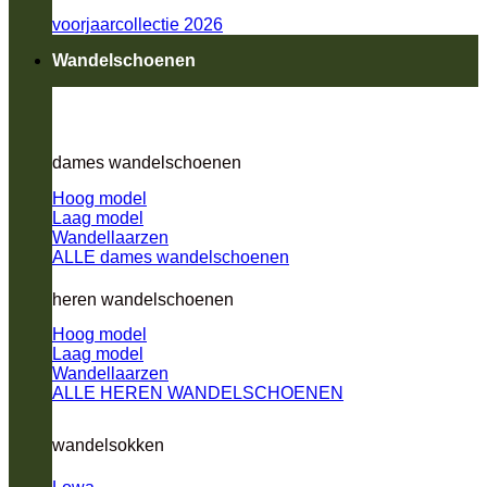
voorjaarcollectie 2026
Wandelschoenen
dames wandelschoenen
Hoog model
Laag model
Wandellaarzen
ALLE dames wandelschoenen
heren wandelschoenen
Hoog model
Laag model
Wandellaarzen
ALLE HEREN WANDELSCHOENEN
wandelsokken