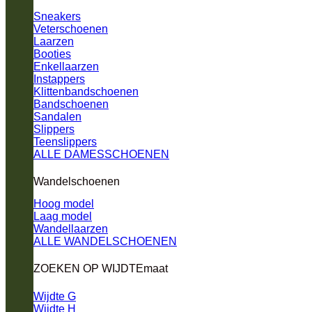
Sneakers
Veterschoenen
Laarzen
Booties
Enkellaarzen
Instappers
Klittenbandschoenen
Bandschoenen
Sandalen
Slippers
Teenslippers
ALLE DAMESSCHOENEN
Wandelschoenen
Hoog model
Laag model
Wandellaarzen
ALLE WANDELSCHOENEN
ZOEKEN OP WIJDTEmaat
Wijdte G
Wijdte H