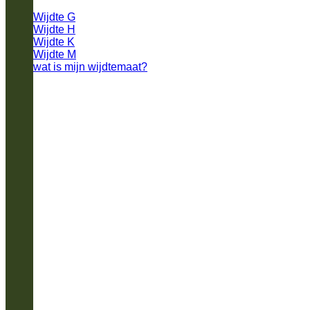
Wijdte G
Wijdte H
Wijdte K
Wijdte M
wat is mijn wijdtemaat?