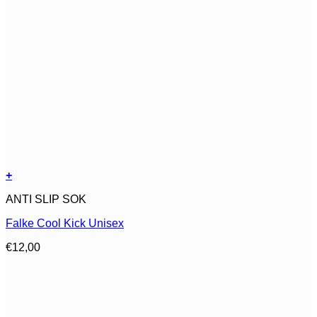
+
Dit
ANTI SLIP SOK
product
heeft
Falke Cool Kick Unisex
meerdere
variaties.
€
12,00
Deze
optie
kan
gekozen
worden
op