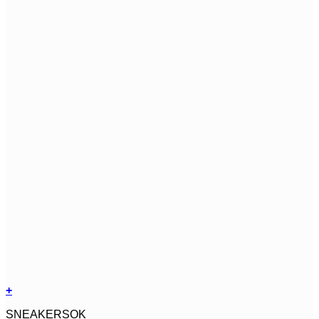
+
Dit
SNEAKERSOK
product