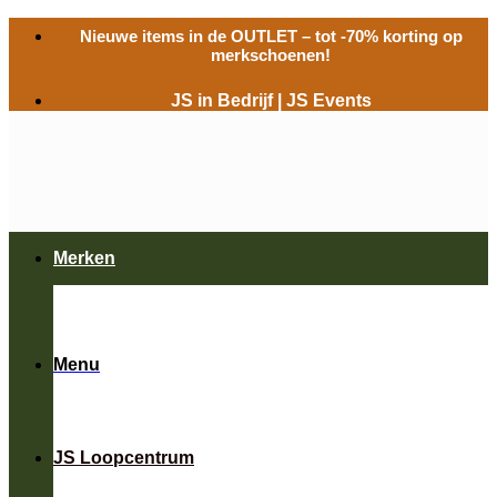
Ga
Nieuwe items in de
OUTLET
– tot -70% korting op
naar
merkschoenen!
inhoud
JS in Bedrijf
|
JS Events
Merken
Menu
JS Loopcentrum