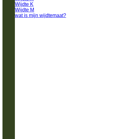
Wijdte K
Wijdte M
wat is mijn wijdtemaat?