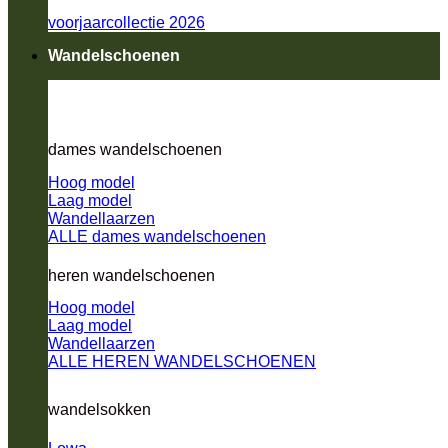
voorjaarcollectie 2026
Wandelschoenen
dames wandelschoenen
Hoog model
Laag model
Wandellaarzen
ALLE dames wandelschoenen
heren wandelschoenen
Hoog model
Laag model
Wandellaarzen
ALLE HEREN WANDELSCHOENEN
wandelsokken