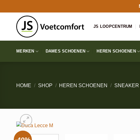
Ga
naar
inhoud
JS LOOPCENTRUM
MERKEN
DAMES SCHOENEN
HEREN SCHOENEN
HOME
/
SHOP
/
HEREN SCHOENEN
/
SNEAKER
-40%