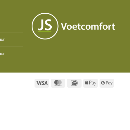
uur
uur
Visa
MasterCard
IDeal
Apple
Google
Pay
Pay