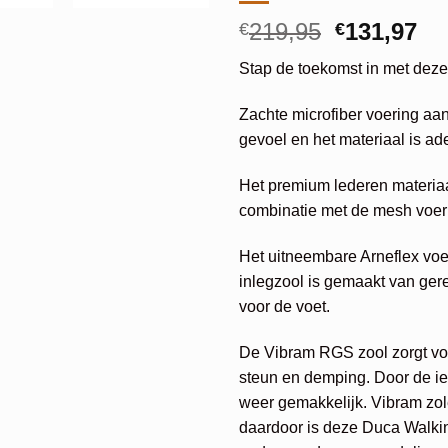
Oorspronk
Hu
219,95
131,97
€
€
prijs
pri
Stap de toekomst in met dez
was:
is:
€219,95.
€1
Zachte microfiber voering aa
gevoel en het materiaal is a
Het premium lederen materiaal
combinatie met de mesh voeri
Het uitneembare Arneflex voe
inlegzool is gemaakt van ger
voor de voet.
De Vibram RGS zool zorgt vo
steun en demping. Door de ie
weer gemakkelijk. Vibram zo
daardoor is deze Duca Walkin