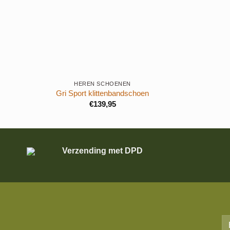
+
+
HEREN SCHOENEN
Gri Sport klittenbandschoen
€
139,95
Verzending met DPD