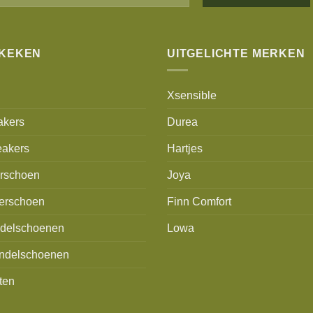
EKEKEN
UITGELICHTE MERKEN
Xsensible
akers
Durea
akers
Hartjes
erschoen
Joya
erschoen
Finn Comfort
delschoenen
Lowa
ndelschoenen
ten