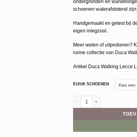
ondergronden en wandelingen
schoenen waterafstotend zijn
Handgemaakt en getest bij de
eigen inlegzool.
Meer weten of uitproberen? 
ruime collectie van Duca Walk
Artikel Duca Walking Lecce L
EU/UK SCHOENEN
Duca Lecce M aantal
TOEV