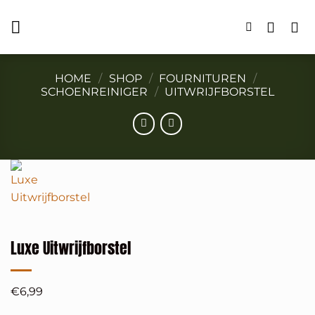
Ga
naar
inhoud
HOME
/
SHOP
/
FOURNITUREN
/
SCHOENREINIGER
/
UITWRIJFBORSTEL
Luxe Uitwrijfborstel
€
6,99