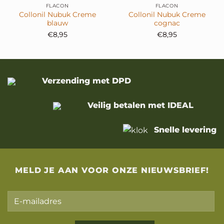
FLACON
FLACON
Collonil Nubuk Creme
Collonil Nubuk Creme
blauw
cognac
€
8,95
€
8,95
Verzending met DPD
Veilig betalen met IDEAL
Snelle levering
MELD JE AAN VOOR ONZE NIEUWSBRIEF!