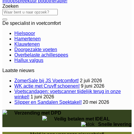
Inloopspreekuur podotherapie!
Zoeken
De specialist in voetcomfort
Hielspoor
Hamertenen
Klauwtenen
Doorgezakte voeten
Overbelaste achillespees
Hallux valgus
Laatste nieuws
ZomerSale bij JS Voetcomfort!
2 juli 2026
WK actie met Cruyff schoenen!
9 juni 2026
Voetscandagen: voetscanner tijdelijk terug in onze
winkel!
1 juni 2026
Slipper en Sandalen Spektakel!
20 mei 2026
Verzending met DPD
Veilig betalen met IDEAL
Snelle levering