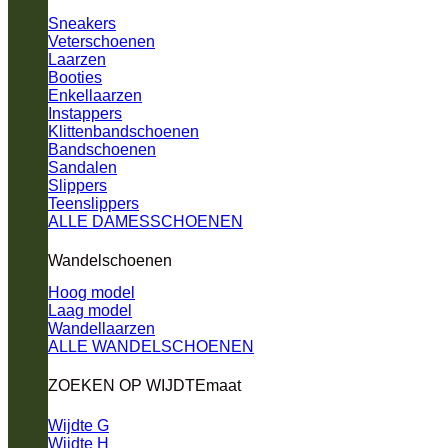
Sneakers
Veterschoenen
Laarzen
Booties
Enkellaarzen
Instappers
Klittenbandschoenen
Bandschoenen
Sandalen
Slippers
Teenslippers
ALLE DAMESSCHOENEN
Wandelschoenen
Hoog model
Laag model
Wandellaarzen
ALLE WANDELSCHOENEN
ZOEKEN OP WIJDTEmaat
Wijdte G
Wijdte H