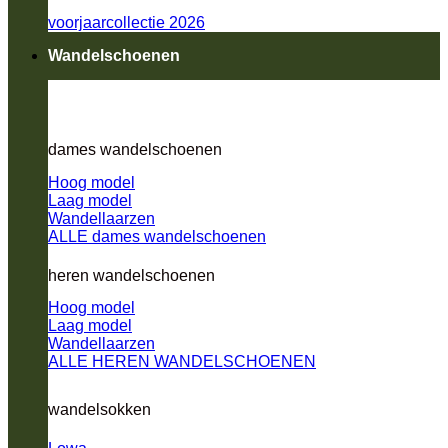
voorjaarcollectie 2026
Wandelschoenen
dames wandelschoenen
Hoog model
Laag model
Wandellaarzen
ALLE dames wandelschoenen
heren wandelschoenen
Hoog model
Laag model
Wandellaarzen
ALLE HEREN WANDELSCHOENEN
wandelsokken