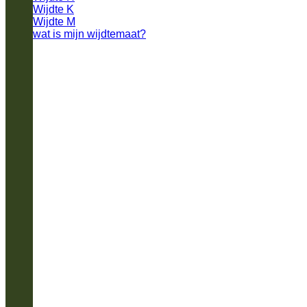
Wijdte K
Wijdte M
wat is mijn wijdtemaat?