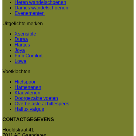
Heren wandelschoenen
Dames wandelschoenen
Evenementen
Uitgelichte merken
Xsensible
Durea
Hartjes
Joya
Finn Comfort
Lowa
Voetklachten
Hielspoor
Hamertenen
Klauwtenen
Doorgezakte voeten
Overbelaste achillespees
Hallux valgus
CONTACTGEGEVENS
Hoofdstraat 41
7011 AC Gaanderen