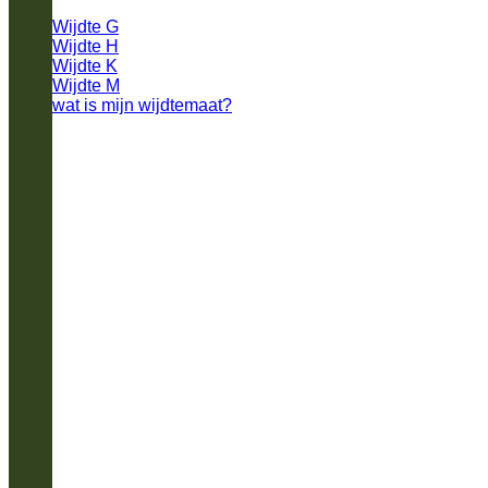
Wijdte G
Wijdte H
Wijdte K
Wijdte M
wat is mijn wijdtemaat?