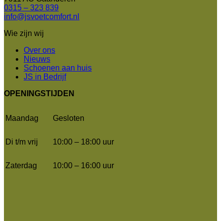
0315 – 323 839
info@jsvoetcomfort.nl
Wie zijn wij
Over ons
Nieuws
Schoenen aan huis
JS in Bedrijf
OPENINGSTIJDEN
Maandag
Gesloten
Di t/m vrij
10:00 – 18:00 uur
Zaterdag
10:00 – 16:00 uur