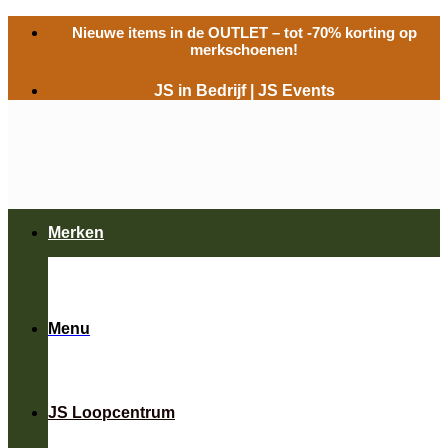
Ga
Nieuwe items in de
OUTLET
– tot -70% korting op
naar
merkschoenen!
inhoud
JS in Bedrijf
|
JS Events
Merken
Menu
JS Loopcentrum