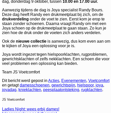
dag, donderdag 9 oktober, tussen
10.00 en 17.00 uur.
Aanwezig tijdens de dag is Joya specialist Randy Bours.
Deze dag heeft Randy een drukmeetplaat bij zich, om de
drukverdeling
onder de voet te zien. Eerst kom je erop te
staan zonder schoenen. Daarna vraagt Randy om met een
Joya schoen op de drukmeetplaat te gaan staan. Zo kun je
zien hoe de druk onder de voeten zich anders verdelen.
Ook de
nieuwe collectie
is aanwezig, dus kom even aan om
te kijken of Joya een oplossing voor je is.
Joya wordt ingezet tegen hielspoorklachten, rugproblemen,
gewrichtsklachten of zelfs nekklachten. Een schoen die voor
veel problemen een oplossing kan bieden.
Team JS Voetcomfort
Dit bericht werd gepost in
Acties
,
Evenementen
,
Voetcomfort
en getagt
damesschoenen
,
gewrichtspijn
,
hielspoor
,
joya
,
joyadag
,
knieklachten
,
peesplaatontsteking
,
rugklachten
.
JS Voetcomfort
Ladies Night: wees erbij dames!