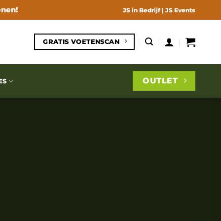
enen!
JS in Bedrijf
|
JS Events
GRATIS VOETENSCAN
OUTLET
ES