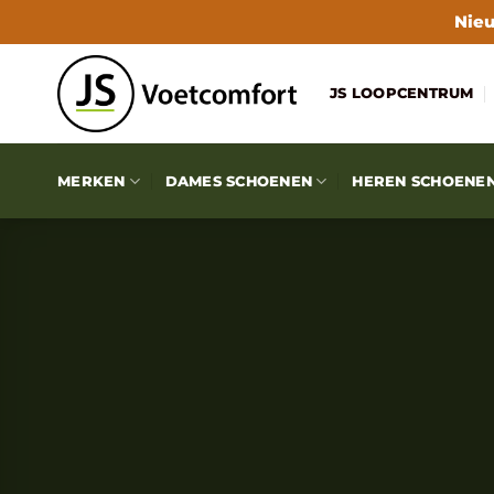
Ga
Nieu
naar
inhoud
JS LOOPCENTRUM
MERKEN
DAMES SCHOENEN
HEREN SCHOENE