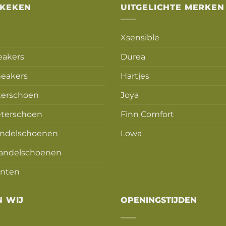
EKEKEN
UITGELICHTE MERKEN
Xsensible
eakers
Durea
eakers
Hartjes
terschoen
Joya
terschoen
Finn Comfort
ndelschoenen
Lowa
andelschoenen
nten
N WIJ
OPENINGSTIJDEN