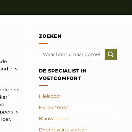
ZOEKEN
ende
and of v-
DE SPECIALIST IN
VOETCOMFORT
 de zool.
Hielspoor
ker”,
en
Hamertenen
ippers in
Klauwtenen
loer.
s
Doorgezakte voeten