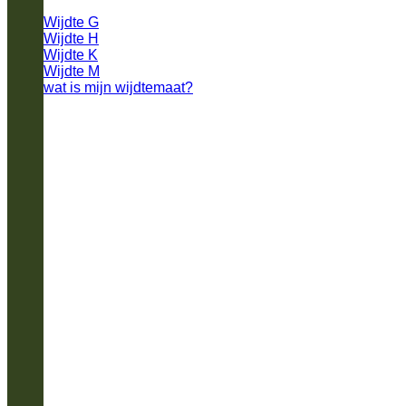
Wijdte G
Wijdte H
Wijdte K
Wijdte M
wat is mijn wijdtemaat?