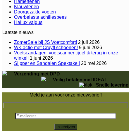
Hamertenen
Klauwtenen
Doorgezakte voeten
Overbelaste achillespees
Hallux valgus
Laatste nieuws
ZomerSale bij JS Voetcomfort!
2 juli 2026
WK actie met Cruyff schoenen!
9 juni 2026
Voetscandagen: voetscanner tijdelijk terug in onze
winkel!
1 juni 2026
Slipper en Sandalen Spektakel!
20 mei 2026
Verzending met DPD
Veilig betalen met IDEAL
Snelle levering
Meld je aan voor onze nieuwsbrief!