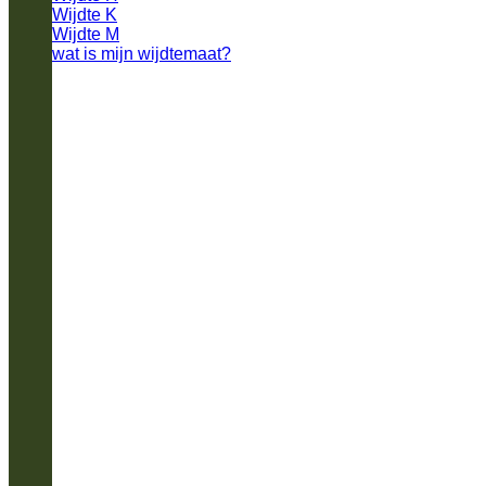
Wijdte K
Wijdte M
wat is mijn wijdtemaat?