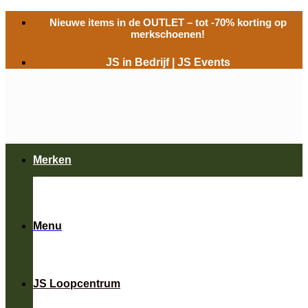
Ga
Nieuwe items in de
OUTLET
– tot -70% korting op
naar
merkschoenen!
inhoud
JS in Bedrijf
|
JS Events
Merken
Menu
JS Loopcentrum