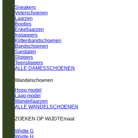
Sneakers
Veterschoenen
Laarzen
Booties
Enkellaarzen
Instappers
Klittenbandschoenen
Bandschoenen
Sandalen
Slippers
Teenslippers
ALLE DAMESSCHOENEN
Wandelschoenen
Hoog model
Laag model
Wandellaarzen
ALLE WANDELSCHOENEN
ZOEKEN OP WIJDTEmaat
Wijdte G
Wijdte H