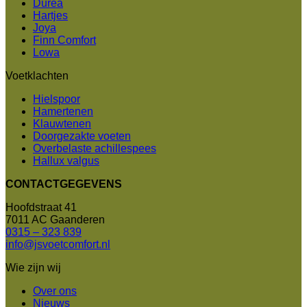
Durea
Hartjes
Joya
Finn Comfort
Lowa
Voetklachten
Hielspoor
Hamertenen
Klauwtenen
Doorgezakte voeten
Overbelaste achillespees
Hallux valgus
CONTACTGEGEVENS
Hoofdstraat 41
7011 AC Gaanderen
0315 – 323 839
info@jsvoetcomfort.nl
Wie zijn wij
Over ons
Nieuws