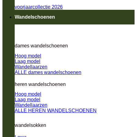
voorjaarcollectie 2026
Wandelschoenen
dames wandelschoenen
Hoog model
Laag model
Wandellaarzen
ALLE dames wandelschoenen
heren wandelschoenen
Hoog model
Laag model
Wandellaarzen
ALLE HEREN WANDELSCHOENEN
wandelsokken