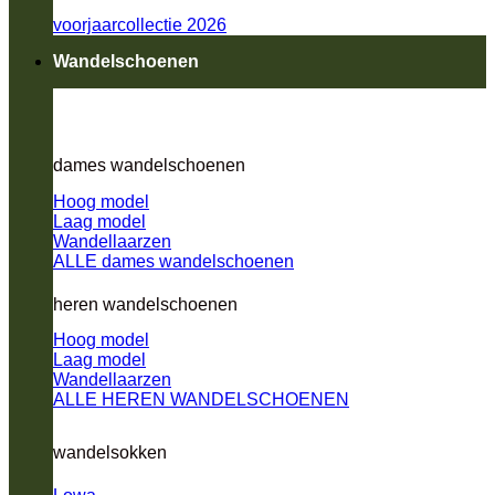
voorjaarcollectie 2026
Wandelschoenen
dames wandelschoenen
Hoog model
Laag model
Wandellaarzen
ALLE dames wandelschoenen
heren wandelschoenen
Hoog model
Laag model
Wandellaarzen
ALLE HEREN WANDELSCHOENEN
wandelsokken