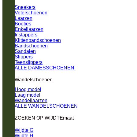
Sneakers
Veterschoenen
Laarzen
Booties
Enkellaarzen
Instappers
Klittenbandschoenen
Bandschoenen
Sandalen
Slippers
Teenslippers
ALLE DAMESSCHOENEN
Wandelschoenen
Hoog model
Laag model
Wandellaarzen
ALLE WANDELSCHOENEN
ZOEKEN OP WIJDTEmaat
Wijdte G
Wijdte H