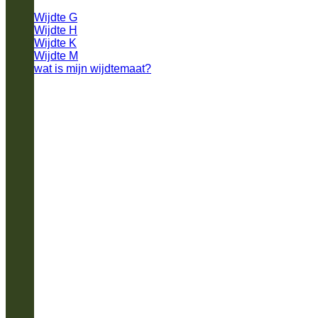
Wijdte G
Wijdte H
Wijdte K
Wijdte M
wat is mijn wijdtemaat?