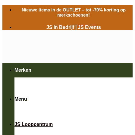
Ga
Nieuwe items in de
OUTLET
– tot -70% korting op
naar
merkschoenen!
inhoud
JS in Bedrijf
|
JS Events
Merken
Menu
JS Loopcentrum