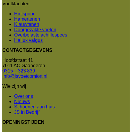
Voetklachten
Hielspoor
Hamertenen
Klauwtenen
Doorgezakte voeten
Overbelaste achillespees
Hallux valgus
CONTACTGEGEVENS
Hoofdstraat 41
7011 AC Gaanderen
0315 – 323 839
info@jsvoetcomfort.nl
Wie zijn wij
Over ons
Nieuws
Schoenen aan huis
JS in Bedrijf
OPENINGSTIJDEN