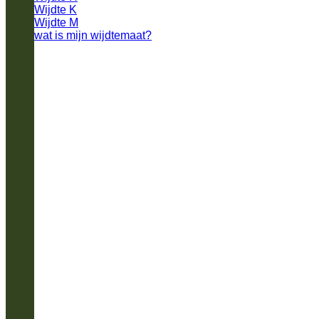
Wijdte K
Wijdte M
wat is mijn wijdtemaat?